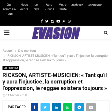
Qui
Nous
Le
Actu
Votre
Archives
Connexion
sommes-
écrire
Pays
Burkina
Santé
nous
Facebook
Twitter
Instagram
Youtube
Rss
Whatsapp
PRIMARY
MENU
Accueil
Dis-moi tout
RICKSON, ARTISTE-MUSICIEN: « Tant qu’il y aura l’injustice, la corruption
et l’oppression, le reggae existera toujours »
Dis-moi tout
RICKSON, ARTISTE-MUSICIEN: « Tant qu’il
y aura l’injustice, la corruption et
l’oppression, le reggae existera toujours »
11 février 2018
PARTAGER