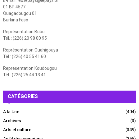
E-mail :
ed.lepays@lepays.bf
01 BP 4577
Ouagadougou 01
Burkina Faso
Représentation Bobo
Tél. : (226) 20 98 00 95
Représentation Ouahigouya
Tél.: (226) 40 55 41 60
Représentation Koudougou
Tél.: (226) 25 44 13 41
CATÉGORIES
A la Une
(404)
Archives
(3)
Arts et culture
(349)
Au fil des semaines
(255)