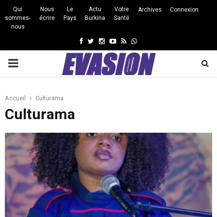
Qui
Nous
Le
Actu
Votre
Archives
Connexion
sommes-
écrire
Pays
Burkina
Santé
nous
Facebook
Twitter
Instagram
Youtube
Rss
Whatsapp
PRIMARY
MENU
Accueil
Culturama
Culturama