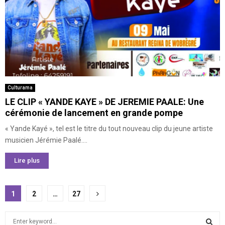
Culturama
LE CLIP « YANDE KAYE » DE JEREMIE PAALE: Une
cérémonie de lancement en grande pompe
« Yande Kayé », tel est le titre du tout nouveau clip du jeune artiste
musicien Jérémie Paalé....
Lire plus
Pagination
1
2
…
27
des
S