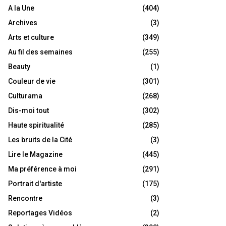
A la Une
(404)
Archives
(3)
Arts et culture
(349)
Au fil des semaines
(255)
Beauty
(1)
Couleur de vie
(301)
Culturama
(268)
Dis-moi tout
(302)
Haute spiritualité
(285)
Les bruits de la Cité
(3)
Lire le Magazine
(445)
Ma préférence à moi
(291)
Portrait d'artiste
(175)
Rencontre
(3)
Reportages Vidéos
(2)