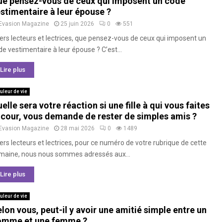
e pensez-vous de ceux qui imposent un code
stimentaire à leur épouse ?
Evasion Magazine
25 juin 2026
0
551
ers lecteurs et lectrices, que pensez-vous de ceux qui imposent un
e vestimentaire à leur épouse ? C’est...
Lire plus
uleur de vie
elle sera votre réaction si une fille à qui vous faites
 cour, vous demande de rester de simples amis ?
Evasion Magazine
28 mai 2026
0
1489
ers lecteurs et lectrices, pour ce numéro de votre rubrique de cette
maine, nous nous sommes adressés aux...
Lire plus
uleur de vie
lon vous, peut-il y avoir une amitié simple entre un
omme et une femme ?