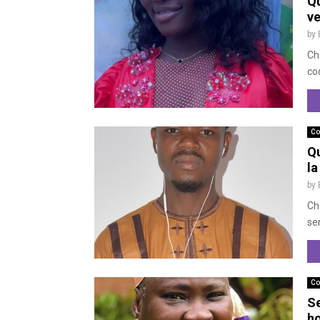
Qu
ve
by
Ch
cod
Co
Qu
la
by
Ch
se
Co
Se
h