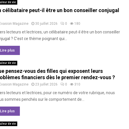
uleur de vie
 célibataire peut-il être un bon conseiller conjugal
Evasion Magazine
30 juillet 2026
0
180
rs lecteurs et lectrices, un célibataire peut-il être un bon conseiller
jugal ? C’est ce thème poignant qui...
Lire plus
uleur de vie
e pensez-vous des filles qui exposent leurs
oblèmes financiers dès le premier rendez-vous ?
Evasion Magazine
23 juillet 2026
0
310
ers lecteurs et lectrices, pour ce numéro de votre rubrique, nous
us sommes penchés sur le comportement de...
Lire plus
uleur de vie