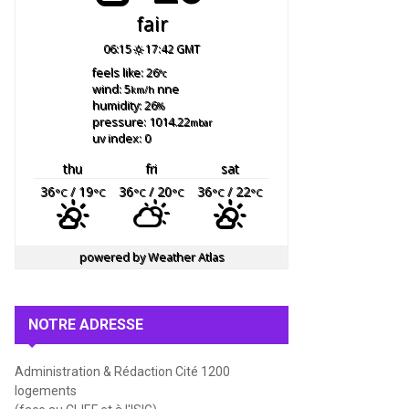
fair
06:15
17:42 GMT
feels like: 26
°c
wind: 5
nne
km/h
humidity: 26
%
pressure: 1014.22
mbar
uv index: 0
thu
fri
sat
36
/ 19
36
/ 20
36
/ 22
°C
°C
°C
°C
°C
°C
powered by
Weather Atlas
NOTRE ADRESSE
Administration & Rédaction Cité 1200
logements