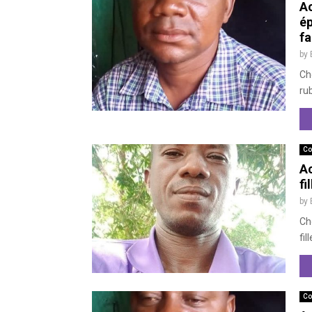
Ac
ép
fa
by
Ch
rub
Co
Ac
fi
by
Ch
fil
Co