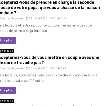
cepterez-vous de prendre en charge la seconde
ouse de votre papa, qui vous a chassé de la maison
miliale ?
Evasion Magazine
23 juillet 2026
0
140
ers lecteurs et lectrices, pour ce tout premier numéro de votre
rique de ce mois de juillet, nous...
Lire plus
uleur de vie
cepteriez-vous de vous mettre en couple avec une
lle qui ne travaille pas ?
Evasion Magazine
16 juillet 2026
0
193
ers lecteurs, accepteriez-vous de vous mettre en couple avec une
le qui ne travaille pas ? C’est ce...
Lire plus
uleur de vie