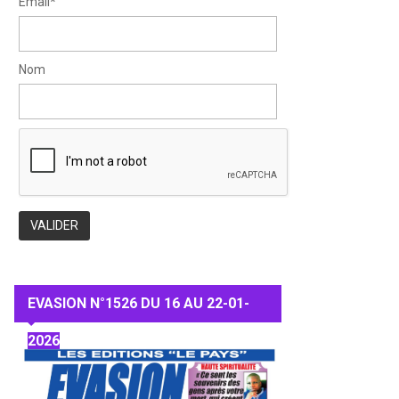
Email*
Nom
EVASION N°1526 DU 16 AU 22-01-
2026