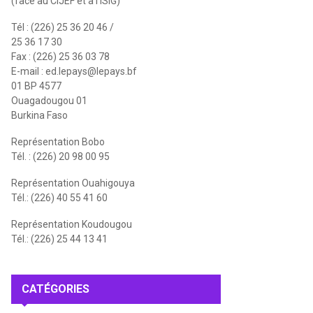
(face au CIJEF et à l'ISIG)
Tél : (226) 25 36 20 46 /
25 36 17 30
Fax : (226) 25 36 03 78
E-mail :
ed.lepays@lepays.bf
01 BP 4577
Ouagadougou 01
Burkina Faso
Représentation Bobo
Tél. : (226) 20 98 00 95
Représentation Ouahigouya
Tél.: (226) 40 55 41 60
Représentation Koudougou
Tél.: (226) 25 44 13 41
CATÉGORIES