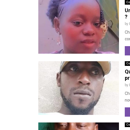
Co
Un
?
by
Che
con
Co
Qu
pr
by
Ch
no
Co