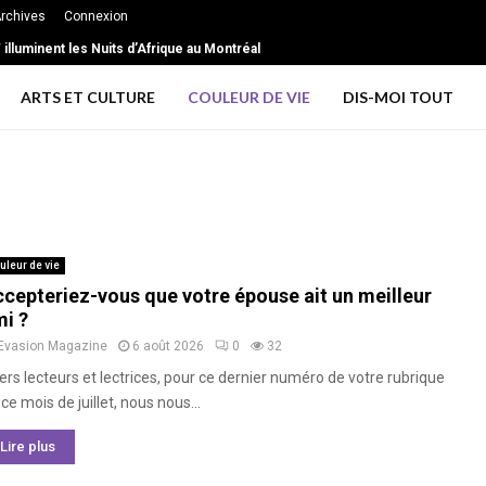
rchives
Connexion
illuminent les Nuits d’Afrique au Montréal
ARTS ET CULTURE
COULEUR DE VIE
DIS-MOI TOUT
uleur de vie
cepteriez-vous que votre épouse ait un meilleur
i ?
Evasion Magazine
6 août 2026
0
32
ers lecteurs et lectrices, pour ce dernier numéro de votre rubrique
ce mois de juillet, nous nous...
Lire plus