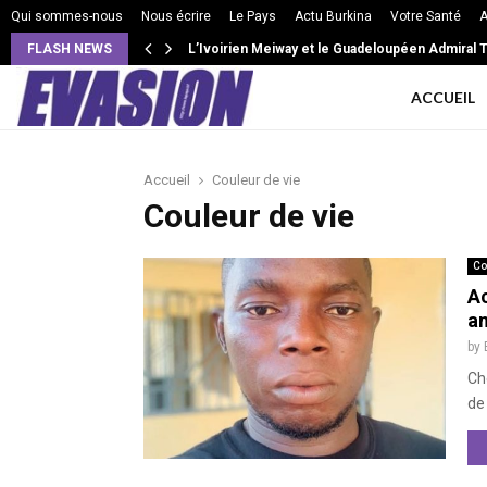
Qui sommes-nous
Nous écrire
Le Pays
Actu Burkina
Votre Santé
A
FLASH NEWS
L’Ivoirien Meiway et le Guadeloupéen Admiral T 
ACCUEIL
Accueil
Couleur de vie
Couleur de vie
Co
Ac
am
by
Ch
de 