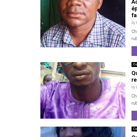
Ac
ép
fa
by
Ch
rub
Co
Qu
re
by
Ch
ru
Co