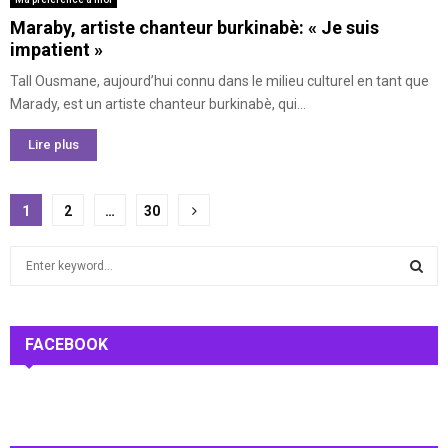
Maraby, artiste chanteur burkinabè: « Je suis
impatient »
Tall Ousmane, aujourd’hui connu dans le milieu culturel en tant que
Marady, est un artiste chanteur burkinabè, qui...
Lire plus
Pagination
1
2
…
30
des
S
publications
e
a
S
r
c
FACEBOOK
E
h
f
A
o
r
R
: