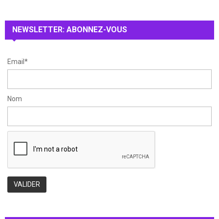
r
R
:
NEWSLETTER: ABONNEZ-VOUS
C
H
Email*
Nom