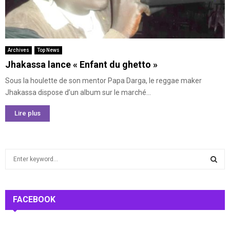
Archives
Top News
Jhakassa lance « Enfant du ghetto »
Sous la houlette de son mentor Papa Darga, le reggae maker
Jhakassa dispose d’un album sur le marché...
Lire plus
S
e
a
S
r
c
FACEBOOK
E
h
f
A
o