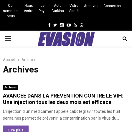
Qui
Nous
Le
Actu
Votre
Archives
Connexion
sommes-
écrire
Pays
Burkina
Santé
nous
Facebook
Twitter
Instagram
Youtube
Rss
Whatsapp
PRIMARY
MENU
Accueil
Archives
Archives
Archives
AVANCEE DANS LA PREVENTION CONTRE LE VIH:
Une injection tous les deux mois est efficace
L’injection d’un médicament appelé cabotegravir toutes les huit
semaines permet de prévenir la contamination par le virus du...
Lire plus