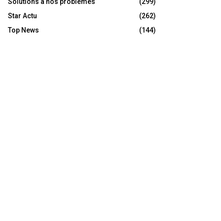
Solutions à nos problèmes
(299)
Star Actu
(262)
Top News
(144)