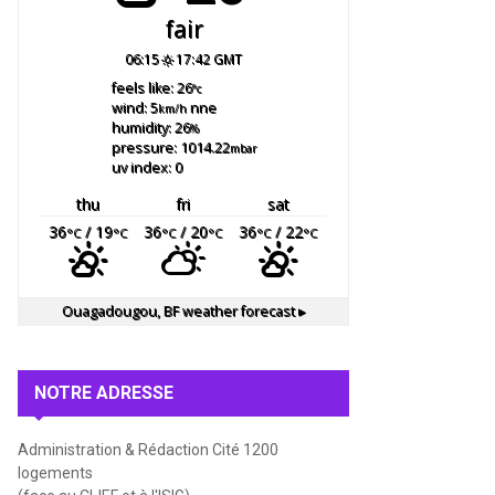
fair
06:15
17:42 GMT
feels like: 26
°c
wind: 5
nne
km/h
humidity: 26
%
pressure: 1014.22
mbar
uv index: 0
thu
fri
sat
36
/ 19
36
/ 20
36
/ 22
°C
°C
°C
°C
°C
°C
Ouagadougou, BF
weather forecast ▸
NOTRE ADRESSE
Administration & Rédaction Cité 1200
logements