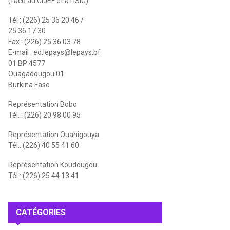
(face au CIJEF et à l'ISIG)
Tél : (226) 25 36 20 46 /
25 36 17 30
Fax : (226) 25 36 03 78
E-mail :
ed.lepays@lepays.bf
01 BP 4577
Ouagadougou 01
Burkina Faso
Représentation Bobo
Tél. : (226) 20 98 00 95
Représentation Ouahigouya
Tél.: (226) 40 55 41 60
Représentation Koudougou
Tél.: (226) 25 44 13 41
CATÉGORIES