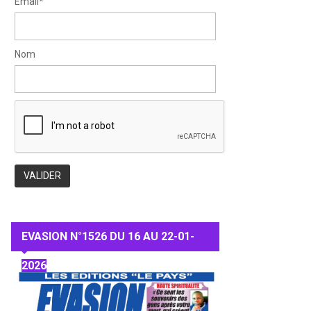
Email*
Nom
EVASION N°1526 DU 16 AU 22-01-
2026