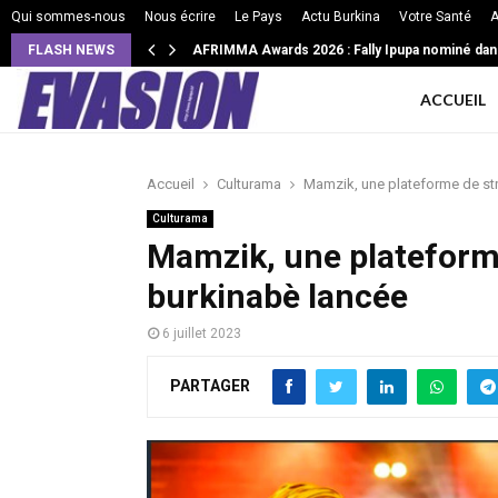
Qui sommes-nous
Nous écrire
Le Pays
Actu Burkina
Votre Santé
A
FLASH NEWS
VIE DE COUPLE: Ces 3 façons subtiles pour le
AFRIMMA Awards 2026 : Fally Ipupa nominé d
ACCUEIL
Accueil
Culturama
Mamzik, une plateforme de st
Culturama
Mamzik, une plateform
burkinabè lancée
6 juillet 2023
PARTAGER