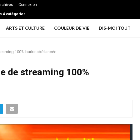
rchives
Connexion
s couples de grandir ensemble et rester profondément connectés à long ter
ans 4 catégories
ARTS ET CULTURE
COULEUR DE VIE
DIS-MOI TOUT
reaming 100% burkinabè lancée
e de streaming 100%