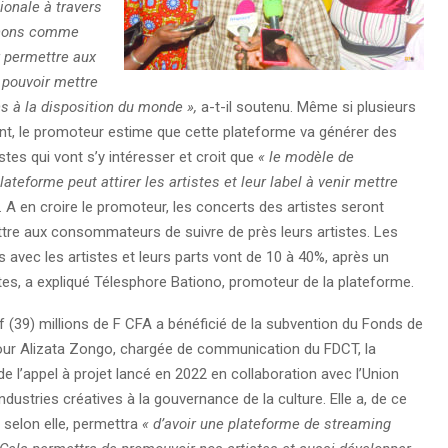
ionale à travers
venons comme
 permettre aux
 pouvoir mettre
ns à la disposition du monde »,
a-t-il soutenu. Même si plusieurs
nt, le promoteur estime que cette plateforme va générer des
stes qui vont s’y intéresser et croit que
« le modèle de
plateforme peut attirer les artistes et leur label à venir mettre
. A en croire le promoteur, les concerts des artistes seront
ttre aux consommateurs de suivre de près leurs artistes. Les
 avec les artistes et leurs parts vont de 10 à 40%, après un
tes, a expliqué Télesphore Bationo, promoteur de la plateforme.
f (39) millions de F CFA a bénéficié de la subvention du Fonds de
Pour Alizata Zongo, chargée de communication du FDCT, la
e l’appel à projet lancé en 2022 en collaboration avec l’Union
ustries créatives à la gouvernance de la culture. Elle a, de ce
, selon elle, permettra
« d’avoir une plateforme de streaming