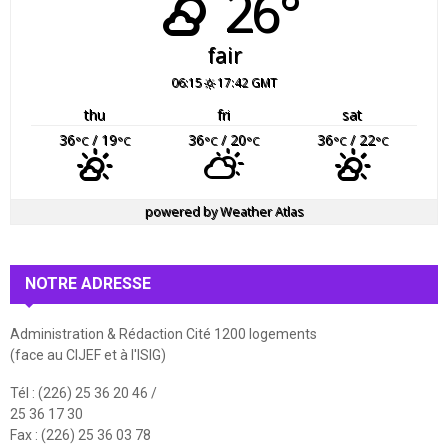
26°
fair
06:15
17:42 GMT
thu
fri
sat
36
/ 19
36
/ 20
36
/ 22
°C
°C
°C
°C
°C
°C
powered by
Weather Atlas
NOTRE ADRESSE
Administration & Rédaction Cité 1200 logements
(face au CIJEF et à l'ISIG)
Tél : (226) 25 36 20 46 /
25 36 17 30
Fax : (226) 25 36 03 78