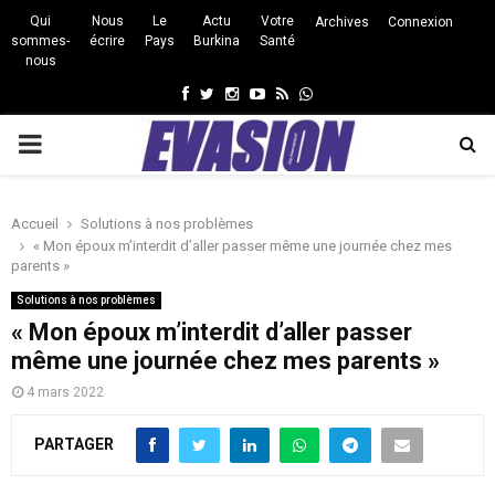
Qui
Nous
Le
Actu
Votre
Archives
Connexion
sommes-
écrire
Pays
Burkina
Santé
nous
Facebook
Twitter
Instagram
Youtube
Rss
Whatsapp
PRIMARY
MENU
Accueil
Solutions à nos problèmes
« Mon époux m’interdit d’aller passer même une journée chez mes
parents »
Solutions à nos problèmes
« Mon époux m’interdit d’aller passer
même une journée chez mes parents »
4 mars 2022
PARTAGER