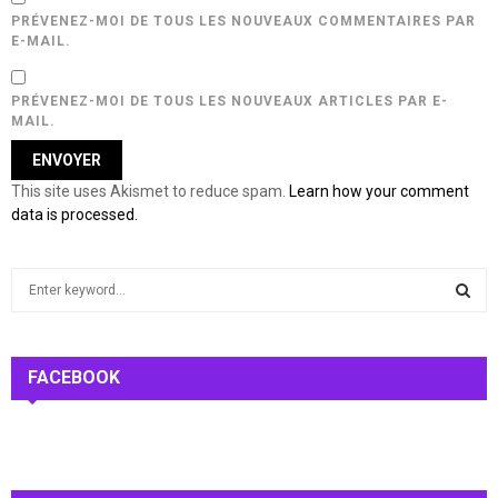
PRÉVENEZ-MOI DE TOUS LES NOUVEAUX COMMENTAIRES PAR
E-MAIL.
PRÉVENEZ-MOI DE TOUS LES NOUVEAUX ARTICLES PAR E-
MAIL.
This site uses Akismet to reduce spam.
Learn how your comment
data is processed.
S
e
a
S
r
c
FACEBOOK
E
h
f
A
o
r
R
: