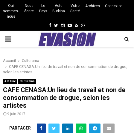
Qui
Nous
Le
Actu
Votre
Archives
Connexion
sommes-
écrire
Pays
Burkina
Santé
nous
Facebook
Twitter
Instagram
Youtube
Rss
Whatsapp
PRIMARY
MENU
Accueil
Culturama
CAFE CENASA:Un lieu de travail et non de consommation de drogue,
selon les artistes
A la Une
Culturama
CAFE CENASA:Un lieu de travail et non de
consommation de drogue, selon les
artistes
9 juin 2017
PARTAGER