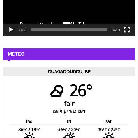
r
v
i
d
é
00:00
04:31
o
METEO
OUAGADOUGOU, BF
26°
fair
06:15
17:42 GMT
thu
fri
sat
36
/ 19
36
/ 20
36
/ 22
°C
°C
°C
°C
°C
°C