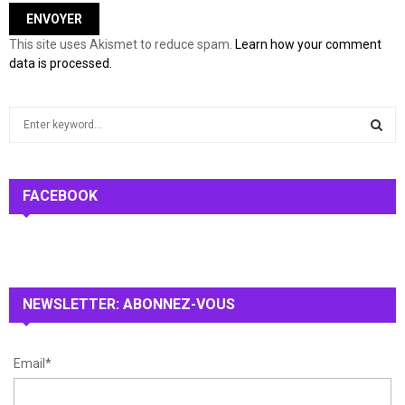
This site uses Akismet to reduce spam.
Learn how your comment
data is processed.
S
e
a
S
r
c
FACEBOOK
E
h
f
A
o
r
R
:
NEWSLETTER: ABONNEZ-VOUS
C
H
Email*