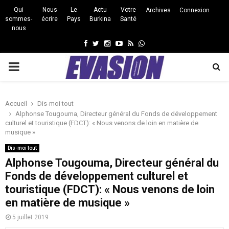
Qui
Nous
Le
Actu
Votre
Archives
Connexion
sommes-
écrire
Pays
Burkina
Santé
nous
Facebook
Twitter
Instagram
Youtube
Rss
Whatsapp
PRIMARY
MENU
Accueil
Dis-moi tout
Alphonse Tougouma, Directeur général du Fonds de développement
culturel et touristique (FDCT): « Nous venons de loin en matière de
musique »
Dis-moi tout
Alphonse Tougouma, Directeur général du
Fonds de développement culturel et
touristique (FDCT): « Nous venons de loin
en matière de musique »
5 juillet 2019