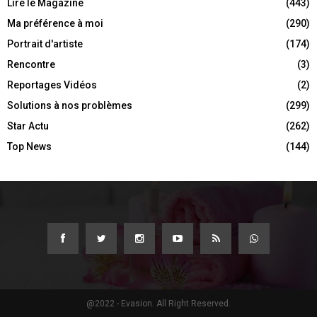
Lire le Magazine
(443)
Ma préférence à moi
(290)
Portrait d'artiste
(174)
Rencontre
(3)
Reportages Vidéos
(2)
Solutions à nos problèmes
(299)
Star Actu
(262)
Top News
(144)
@2022 - Evasion. All Right Reserved.