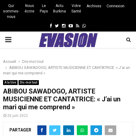
Qui
Nous
Le
Actu
Votre
Archives
Connexion
sommes-
écrire
Pays
Burkina
Santé
nous
Facebook
Twitter
Instagram
Youtube
Rss
Whatsapp
PRIMARY
MENU
Accueil
Dis-moi tout
ABIBOU SAWADOGO, ARTISTE MUSICIENNE ET CANTATRICE: « J’ai un
mari qui me comprend »
A la Une
Dis-moi tout
ABIBOU SAWADOGO, ARTISTE
MUSICIENNE ET CANTATRICE: « J’ai un
mari qui me comprend »
26 juin 2022
PARTAGER