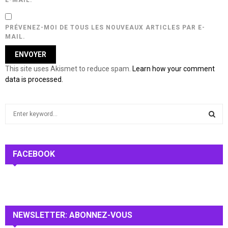
E-MAIL.
PRÉVENEZ-MOI DE TOUS LES NOUVEAUX ARTICLES PAR E-
MAIL.
This site uses Akismet to reduce spam.
Learn how your comment
data is processed.
S
e
a
S
r
c
FACEBOOK
E
h
f
A
o
r
R
:
NEWSLETTER: ABONNEZ-VOUS
C