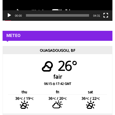
i
d
é
00:00
04:31
o
METEO
OUAGADOUGOU, BF
26°
fair
06:15
17:42 GMT
thu
fri
sat
36
/ 19
36
/ 20
36
/ 22
°C
°C
°C
°C
°C
°C