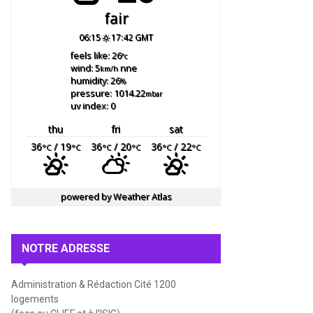
fair
06:15
17:42 GMT
feels like: 26
°c
wind: 5
nne
km/h
humidity: 26
%
pressure: 1014.22
mbar
uv index: 0
thu
fri
sat
36
/ 19
36
/ 20
36
/ 22
°C
°C
°C
°C
°C
°C
powered by
Weather Atlas
NOTRE ADRESSE
Administration & Rédaction Cité 1200
logements