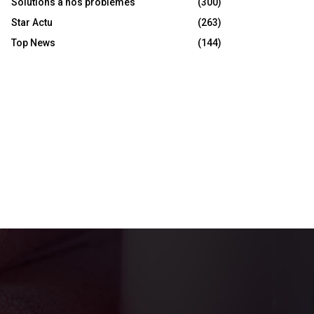
Solutions à nos problèmes
(300)
Star Actu
(263)
Top News
(144)