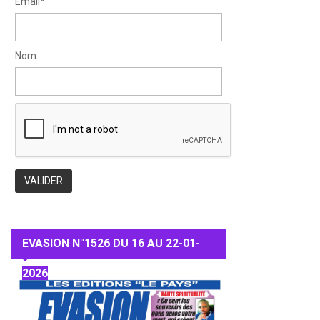
Email*
Nom
EVASION N°1526 DU 16 AU 22-01-
2026