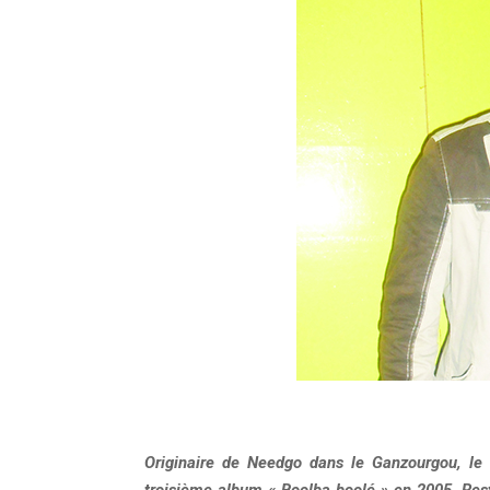
Originaire de Needgo dans le Ganzourgou, le
troisième album « Boolba boolé » en 2005. Res