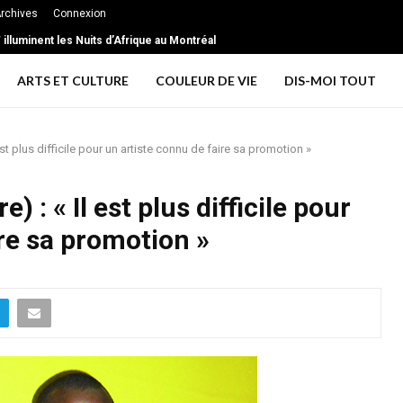
rchives
Connexion
extrême … les signes d’une relation toxique
T illuminent les Nuits d’Afrique au Montréal
ARTS ET CULTURE
COULEUR DE VIE
DIS-MOI TOUT
t plus difficile pour un artiste connu de faire sa promotion »
: « Il est plus difficile pour
re sa promotion »