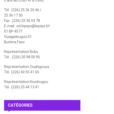
(face au CIJEF et à l'ISIG)
Tél : (226) 25 36 20 46 /
25 36 17 30
Fax : (226) 25 36 03 78
E-mail :
ed.lepays@lepays.bf
01 BP 4577
Ouagadougou 01
Burkina Faso
Représentation Bobo
Tél. : (226) 20 98 00 95
Représentation Ouahigouya
Tél.: (226) 40 55 41 60
Représentation Koudougou
Tél.: (226) 25 44 13 41
CATÉGORIES