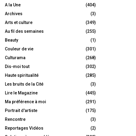
A la Une
(404)
Archives
(3)
Arts et culture
(349)
Au fil des semaines
(255)
Beauty
(1)
Couleur de vie
(301)
Culturama
(268)
Dis-moi tout
(302)
Haute spiritualité
(285)
Les bruits de la Cité
(3)
Lire le Magazine
(445)
Ma préférence à moi
(291)
Portrait d'artiste
(175)
Rencontre
(3)
Reportages Vidéos
(2)