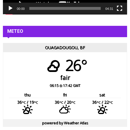
d
é
00:00
04:31
o
METEO
OUAGADOUGOU, BF
26°
fair
06:15
17:42 GMT
thu
fri
sat
36
/ 19
36
/ 20
36
/ 22
°C
°C
°C
°C
°C
°C
powered by
Weather Atlas