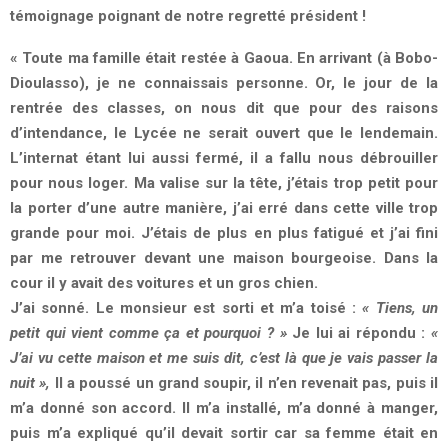
témoignage poignant de notre regretté président !
« Toute ma famille était restée à Gaoua. En arrivant (à Bobo-
Dioulasso), je ne connaissais personne. Or, le jour de la
rentrée des classes, on nous dit que pour des raisons
d’intendance, le Lycée ne serait ouvert que le lendemain.
L’internat étant lui aussi fermé, il a fallu nous débrouiller
pour nous loger. Ma valise sur la tête, j’étais trop petit pour
la porter d’une autre manière, j’ai erré dans cette ville trop
grande pour moi. J’étais de plus en plus fatigué et j’ai fini
par me retrouver devant une maison bourgeoise. Dans la
cour il y avait des voitures et un gros chien.
J’ai sonné. Le monsieur est sorti et m’a toisé :
« Tiens, un
petit qui vient comme ça et pourquoi ? »
Je lui ai répondu :
«
J’ai vu cette maison et me suis dit, c’est là que je vais passer la
nuit »,
Il a poussé un grand soupir, il n’en revenait pas, puis il
m’a donné son accord. Il m’a installé, m’a donné à manger,
puis m’a expliqué qu’il devait sortir car sa femme était en