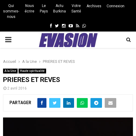
Qui
Nous
Le
Actu
Votre
Archives
Connexion
sommes-
écrire
Pays
Burkina
Santé
nous
Facebook
Twitter
Instagram
Youtube
Rss
Whatsapp
PRIMARY
MENU
Accueil
A la Une
PRIERES ET REVES
A la Une
Haute spiritualité
PRIERES ET REVES
2 avril 2016
PARTAGER