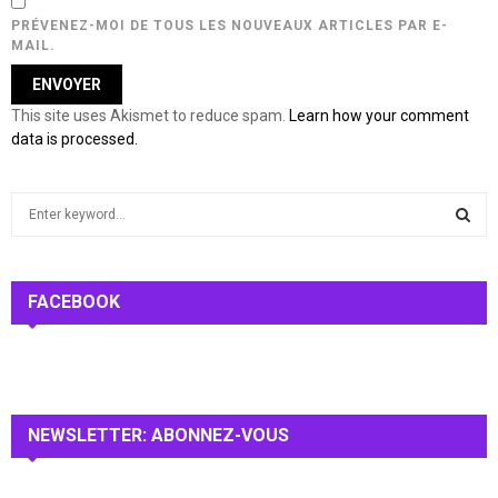
PRÉVENEZ-MOI DE TOUS LES NOUVEAUX ARTICLES PAR E-
MAIL.
This site uses Akismet to reduce spam.
Learn how your comment
data is processed.
S
e
a
S
r
c
FACEBOOK
E
h
f
A
o
r
R
:
NEWSLETTER: ABONNEZ-VOUS
C
H