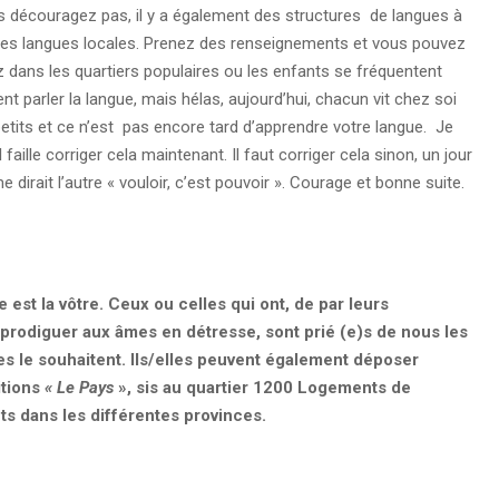
ous découragez pas, il y a également des structures de langues à
les langues locales. Prenez des renseignements et vous pouvez
ez dans les quartiers populaires ou les enfants se fréquentent
ient parler la langue, mais hélas, aujourd’hui, chacun vit chez soi
etits et ce n’est pas encore tard d’apprendre votre langue. Je
aille corriger cela maintenant. Il faut corriger cela sinon, un jour
rait l’autre « vouloir, c’est pouvoir ». Courage et bonne suite.
est la vôtre. Ceux ou celles qui ont, de par leurs
prodiguer aux âmes en détresse, sont prié (e)s de nous les
les le souhaitent. Ils/elles peuvent également déposer
itions
« Le Pays
», sis au quartier 1200 Logements de
 dans les différentes provinces.