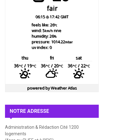
fair
06:15
17:42 GMT
feels like: 26
°c
wind: 5
nne
km/h
humidity: 26
%
pressure: 1014.22
mbar
uv index: 0
thu
fri
sat
36
/ 19
36
/ 20
36
/ 22
°C
°C
°C
°C
°C
°C
powered by
Weather Atlas
NOTRE ADRESSE
Administration & Rédaction Cité 1200
logements