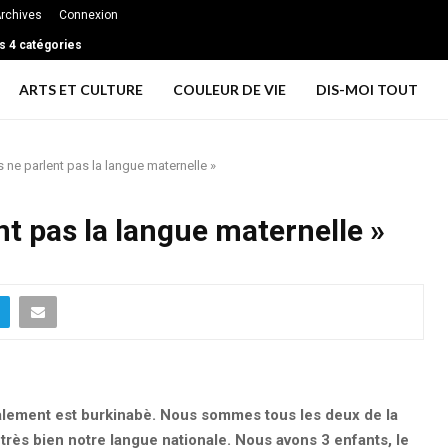
rchives
Connexion
s 4 catégories
les couples de grandir ensemble et rester profondément connectés à long te
ARTS ET CULTURE
COULEUR DE VIE
DIS-MOI TOUT
 ne parlent pas la langue maternelle »
nt pas la langue maternelle »
ement est burkinabè. Nous sommes tous les deux de la
très bien notre langue nationale. Nous avons 3 enfants, le