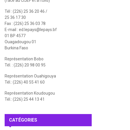
(face au CIJEF et à l'ISIG)
Tél : (226) 25 36 20 46 /
25 36 17 30
Fax : (226) 25 36 03 78
E-mail :
ed.lepays@lepays.bf
01 BP 4577
Ouagadougou 01
Burkina Faso
Représentation Bobo
Tél. : (226) 20 98 00 95
Représentation Ouahigouya
Tél.: (226) 40 55 41 60
Représentation Koudougou
Tél.: (226) 25 44 13 41
CATÉGORIES