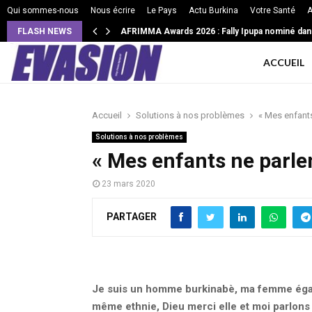
Qui sommes-nous
Nous écrire
Le Pays
Actu Burkina
Votre Santé
A
FLASH NEWS
AFRIMMA Awards 2026 : Fally Ipupa nominé dan
VIE DE COUPLE: Ces 3 façons subtiles pour 
ACCUEIL
Accueil
Solutions à nos problèmes
« Mes enfants
Solutions à nos problèmes
« Mes enfants ne parle
23 mars 2020
PARTAGER
Je suis un homme burkinabè, ma femme égal
même ethnie, Dieu merci elle et moi parlons 