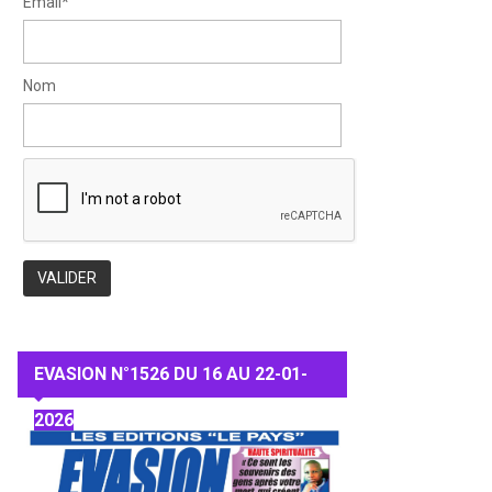
Email*
Nom
EVASION N°1526 DU 16 AU 22-01-
2026