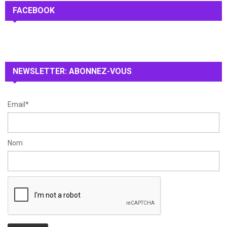
c
FACEBOOK
E
h
f
A
o
r
R
:
NEWSLETTER: ABONNEZ-VOUS
C
H
Email*
Nom