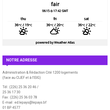
fair
06:15
17:42 GMT
thu
fri
sat
36
/ 19
36
/ 20
36
/ 22
°C
°C
°C
°C
°C
°C
powered by
Weather Atlas
NOTRE ADRESSE
Administration & Rédaction Cité 1200 logements
(face au CIJEF et à l'ISIG)
Tél : (226) 25 36 20 46 /
25 36 17 30
Fax : (226) 25 36 03 78
E-mail :
ed.lepays@lepays.bf
01 BP 4577