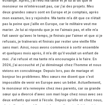
échange. Après, j’ai revu ma tante et je lui ai dit que le
monsieur ne m’intéressait pas, car j’ai des projets. Mes
deux grandes sœurs sont en Europe et je comptais, après
mon examen, les y rejoindre. Ma tante m’a dit que ce n’était
pas la peine que j’aille en Europe, car le militaire veut me
marier. Je lui ai répondu que je ne l’aimais pas, et elle m’a
fait savoir qu’avec le temps, je finirais par l’aimer et que si je
refusais, je traînerais et finirais par rester une vieille fille
sans mari. Ainsi, nous avons commencé à sortir ensemble
et quelques mois après, il m’a dit qu’il voulait un enfant de
moi. J’ai refusé et ma tante m’a encouragée à le faire. En
2024, j’ai accouché et j’ai déménagé chez l’homme et nous
vivions en concubinage. Depuis lors, pas de mariage et
bonjour les problèmes. Mes sœurs me disent que c’est
impossible de venir en Europe avec un bébé. Actuellement,
le monsieur m’a renvoyée chez mes parents, car sa grande
sœur qui a divorcé d’avec son mari loge chez nous avec ses
deux enfants qui vont à l’école. Depuis qu’elle vit chez nous,