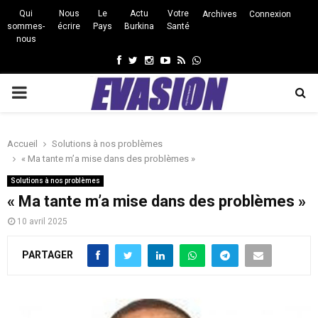
Qui
Nous
Le
Actu
Votre
Archives
Connexion
sommes-
écrire
Pays
Burkina
Santé
nous
Facebook
Twitter
Instagram
Youtube
Rss
Whatsapp
PRIMARY
MENU
Accueil
Solutions à nos problèmes
« Ma tante m’a mise dans des problèmes »
Solutions à nos problèmes
« Ma tante m’a mise dans des problèmes »
10 avril 2025
PARTAGER