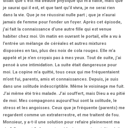
disait que c’est ma beauté physique qui m’a flatté, mais que
je saurai qui il est, et que tant qu’il vivra, je ne serai rien
dans la vie. Que je ne réussirai nulle part ; que je n’aurai
jamais de femme pour fonder un foyer. Après cet épisode,
j’ai fait la connaissance d’une autre fille qui est venue
habiter chez moi. Un matin en ouvrant le portail, elle a vu à
l’entrée un mélange de céréales et autres mixtures
disposées en tas, plus des noix de cola rouges. Elle m’a
appelé et je n’en croyais pas à mes yeux. Tout de suite, j’ai
pensé à une intimidation. La suite était dangereuse pour
moi. La copine m’a quitté, tous ceux qui me fréquentaient
m’ont fui, parents, amis et connaissances. Depuis, je suis
dans une solitude indescriptible. Même le voisinage me fuit.
J’ai même été très malade. J’ai souffert, mais Dieu a eu pitié
de moi. Mes compagnons aujourd’hui sont la solitude, le
stress et les angoisses. Ceux que je fréquente (parents) me
regardent comme un extraterrestre, et me traitent de fou.
Monsieur, y a-t-il une solution pour refaire pleinement ma