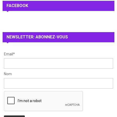
c
FACEBOOK
E
h
f
A
o
r
R
:
NEWSLETTER: ABONNEZ-VOUS
C
H
Email*
Nom