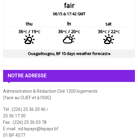
fair
06:15
17:42 GMT
thu
fri
sat
36
/ 19
36
/ 20
36
/ 22
°C
°C
°C
°C
°C
°C
Ouagadougou, BF
10 days weather forecast ▸
NOTRE ADRESSE
Administration & Rédaction Cité 1200 logements
(face au CIJEF et à l'ISIG)
Tél : (226) 25 36 20 46 /
25 36 17 30
Fax : (226) 25 36 03 78
E-mail :
ed.lepays@lepays.bf
01 BP 4577