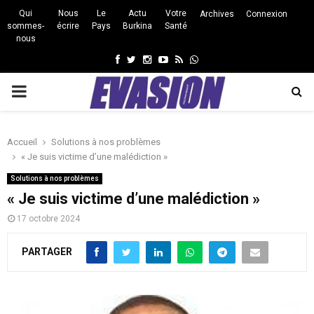
Qui
Nous
Le
Actu
Votre
Archives
Connexion
sommes-
écrire
Pays
Burkina
Santé
nous
Facebook
Twitter
Instagram
Youtube
Rss
Whatsapp
PRIMARY
MENU
Accueil
Solutions à nos problèmes
« Je suis victime d’une malédiction »
Solutions à nos problèmes
« Je suis victime d’une malédiction »
17 octobre 2024
PARTAGER