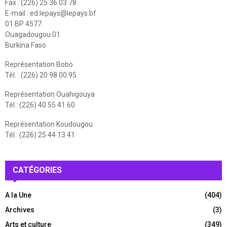
Fax : (226) 25 36 03 78
E-mail :
ed.lepays@lepays.bf
01 BP 4577
Ouagadougou 01
Burkina Faso
Représentation Bobo
Tél. : (226) 20 98 00 95
Représentation Ouahigouya
Tél.: (226) 40 55 41 60
Représentation Koudougou
Tél.: (226) 25 44 13 41
CATÉGORIES
A la Une
(404)
Archives
(3)
Arts et culture
(349)