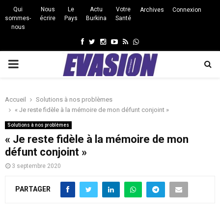
Qui
Nous
Le
Actu
Votre
Archives
Connexion
sommes-
écrire
Pays
Burkina
Santé
nous
Facebook
Twitter
Instagram
Youtube
Rss
Whatsapp
PRIMARY
MENU
Accueil
Solutions à nos problèmes
« Je reste fidèle à la mémoire de mon défunt conjoint »
Solutions à nos problèmes
« Je reste fidèle à la mémoire de mon
défunt conjoint »
3 septembre 2020
PARTAGER