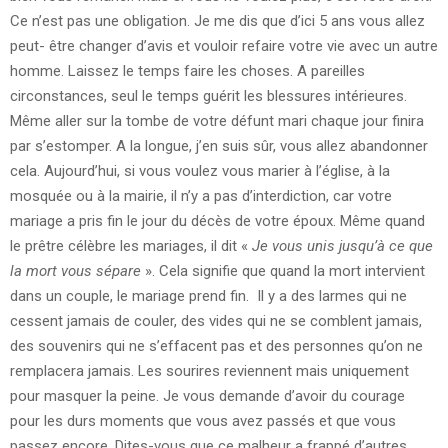
Ce n’est pas une obligation. Je me dis que d’ici 5 ans vous allez
peut- être changer d’avis et vouloir refaire votre vie avec un autre
homme. Laissez le temps faire les choses. A pareilles
circonstances, seul le temps guérit les blessures intérieures.
Même aller sur la tombe de votre défunt mari chaque jour finira
par s’estomper. A la longue, j’en suis sûr, vous allez abandonner
cela. Aujourd’hui, si vous voulez vous marier à l’église, à la
mosquée ou à la mairie, il n’y a pas d’interdiction, car votre
mariage a pris fin le jour du décès de votre époux. Même quand
le prêtre célèbre les mariages, il dit «
Je vous unis jusqu’à ce que
la mort vous sépare
». Cela signifie que quand la mort intervient
dans un couple, le mariage prend fin. Il y a des larmes qui ne
cessent jamais de couler, des vides qui ne se comblent jamais,
des souvenirs qui ne s’effacent pas et des personnes qu’on ne
remplacera jamais. Les sourires reviennent mais uniquement
pour masquer la peine. Je vous demande d’avoir du courage
pour les durs moments que vous avez passés et que vous
passez encore. Dites-vous que ce malheur a frappé d’autres