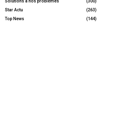
Solutions à nos problèmes
(300)
Star Actu
(263)
Top News
(144)