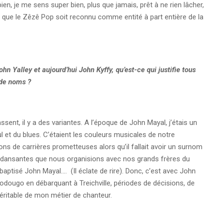
bien, je me sens super bien, plus que jamais, prêt à ne rien lâcher,
 que le Zêzê Pop soit reconnu comme entité à part entière de la
n Yalley et aujourd’hui John Kyffy, qu’est-ce qui justifie tous
de noms ?
ssent, il y a des variantes. A l’époque de John Mayal, j’étais un
oul et du blues. C’étaient les couleurs musicales de notre
ns de carrières prometteuses alors qu’il fallait avoir un surnom
s dansantes que nous organisions avec nos grands frères du
 baptisé John Mayal…. (Il éclate de rire). Donc, c’est avec John
dougo en débarquant à Treichville, périodes de décisions, de
véritable de mon métier de chanteur.