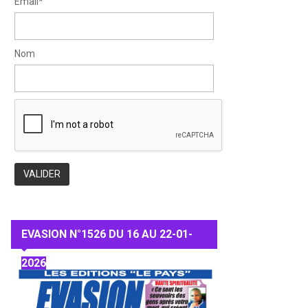
Email*
Nom
EVASION N°1526 DU 16 AU 22-01-
2026