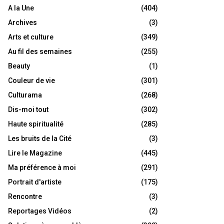
A la Une
(404)
Archives
(3)
Arts et culture
(349)
Au fil des semaines
(255)
Beauty
(1)
Couleur de vie
(301)
Culturama
(268)
Dis-moi tout
(302)
Haute spiritualité
(285)
Les bruits de la Cité
(3)
Lire le Magazine
(445)
Ma préférence à moi
(291)
Portrait d'artiste
(175)
Rencontre
(3)
Reportages Vidéos
(2)