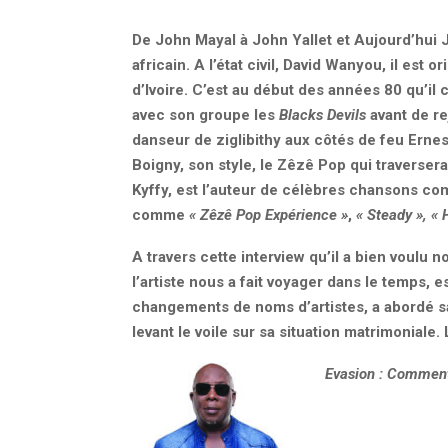
De John Mayal à John Yallet et Aujourd’hui J
africain. A l’état civil, David Wanyou, il est
d’Ivoire. C’est au début des années 80 qu’i
avec son groupe les
Blacks Devils
avant de re
danseur de ziglibithy aux côtés de feu Ernes
Boigny, son style, le Zêzê Pop qui traversera
Kyffy, est l’auteur de célèbres chansons 
comme
«
Zêzê Pop Expérience
»
,
«
Steady
»
,
«
A travers cette interview qu’il a bien voulu
l’artiste nous a fait voyager dans le temps,
changements de noms d’artistes, a abordé san
levant le voile sur sa situation matrimoniale. 
Evasion
: Comment