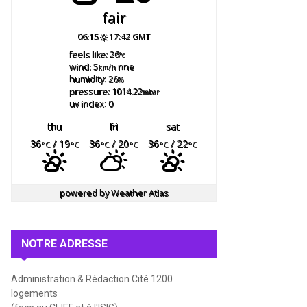
fair
06:15
17:42 GMT
feels like: 26
°c
wind: 5
nne
km/h
humidity: 26
%
pressure: 1014.22
mbar
uv index: 0
thu
fri
sat
36
/ 19
36
/ 20
36
/ 22
°C
°C
°C
°C
°C
°C
powered by
Weather Atlas
NOTRE ADRESSE
Administration & Rédaction Cité 1200
logements