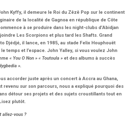
ohn Kyffy, il demeure le Roi du Zêzê Pop sur le continent
 originaire de la localité de Gagnoa en république de Côte
l commence à se produire dans les night-clubs d’Abidjan
joindre Les Scorpions et plus tard les Shafts. Grand
to Djédjé, il lance, en 1985, au stade Felix Houphouët
 le temps et l’espace. John Yalley, si vous voulez John
comme
«
You O Non
»
«
Toutoula
»
et des albums à succès
Hygbedia
».
 nous accorder juste après un concert à Accra au Ghana,
 est revenu sur son parcours, nous a expliqué pourquoi des
s détour ses projets et des sujets croustillants tout en
Lisez plutôt.
 allez-vous ?