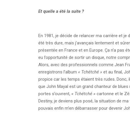
Et quelle a été la suite ?
En 1981, je décide de relancer ma carrière et je
été très dure, mais j’avançais lentement et sûr
présentée en France et en Europe. Ça n’a pas été
eu l’opportunité de sortir un disque, notre com
Alors, avec des professionnels comme Jean Fran
enregistrons l’album
«
Tchétché
»
et au final, J
propice car les temps étaient très rudes. Donc, il 
que John Mayal est un grand chanteur de blues 
portes s’ouvrent,
« Tchétché »
cartonne et le Zê
Destiny, je deviens plus posé, la situation de ma
pouvais enfin m’en débarrasser pour devenir Jo