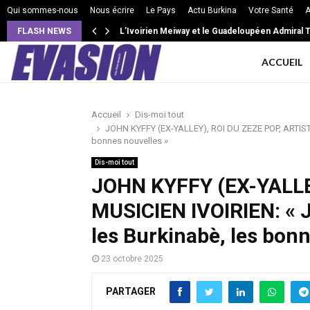
Qui sommes-nous
Nous écrire
Le Pays
Actu Burkina
Votre Santé
A
FLASH NEWS
VIE DE COUPLE: Intensité, isolement, jalousie e
L’Ivoirien Meiway et le Guadeloupéen Admiral 
ACCUEIL
Accueil
Dis-moi tout
JOHN KYFFY (EX-YALLEY), ROI DU ZEZE POP, ARTISTE M
bonnes nouvelles »
Dis-moi tout
JOHN KYFFY (EX-YALLE
MUSICIEN IVOIRIEN: « J’
les Burkinabè, les bonn
23 octobre 2025
PARTAGER