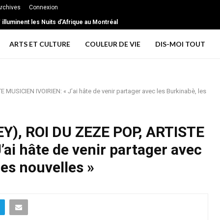
rchives
Connexion
xtrême … les signes d’une relation toxique
T illuminent les Nuits d’Afrique au Montréal
ARTS ET CULTURE
COULEUR DE VIE
DIS-MOI TOUT
USICIEN IVOIRIEN: « J’ai hâte de venir partager avec les Burkinabè, les
Y), ROI DU ZEZE POP, ARTISTE
ai hâte de venir partager avec
es nouvelles »