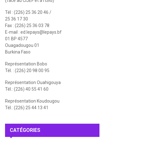
(face au CIJEF et à l'ISIG)
Tél : (226) 25 36 20 46 /
25 36 17 30
Fax : (226) 25 36 03 78
E-mail :
ed.lepays@lepays.bf
01 BP 4577
Ouagadougou 01
Burkina Faso
Représentation Bobo
Tél. : (226) 20 98 00 95
Représentation Ouahigouya
Tél.: (226) 40 55 41 60
Représentation Koudougou
Tél.: (226) 25 44 13 41
CATÉGORIES