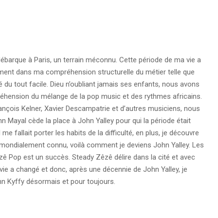
 débarque à Paris, un terrain méconnu. Cette période de ma vie a
ement dans ma compréhension structurelle du métier telle que
 du tout facile. Dieu n’oubliant jamais ses enfants, nous avons
préhension du mélange de la pop music et des rythmes africains.
çois Kelner, Xavier Descampatrie et d’autres musiciens, nous
ohn Mayal cède la place à John Yalley pour qui la période était
me fallait porter les habits de la difficulté, en plus, je découvre
mondialement connu, voilà comment je deviens John Yalley. Les
zê Pop est un succès. Steady Zêzê délire dans la cité et avec
 vie a changé et donc, après une décennie de John Yalley, je
hn Kyffy désormais et pour toujours.