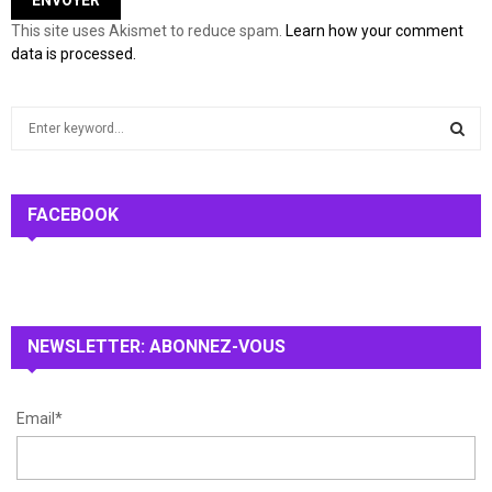
This site uses Akismet to reduce spam.
Learn how your comment
data is processed.
S
e
a
S
r
c
FACEBOOK
E
h
f
A
o
r
R
:
NEWSLETTER: ABONNEZ-VOUS
C
H
Email*