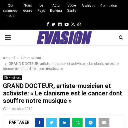
Qui
Nous
Le
Actu
Votre
Archives
Connexion
sommes-
écrire
Pays
Burkina
Santé
nous
Facebook
Twitter
Instagram
Youtube
Rss
Whatsapp
PRIMARY
MENU
Accueil
Dis-moi tout
GRAND DOCTEUR, artiste-musicien et activiste: « Le clanisme est le
cancer dont souffre notre musique »
Dis-moi tout
GRAND DOCTEUR, artiste-musicien et
activiste: « Le clanisme est le cancer dont
souffre notre musique »
11 octobre 2019
PARTAGER