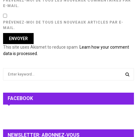
PRÉVENEZ-MOI DE TOUS LES NOUVEAUX COMMENTAIRES PAR
E-MAIL.
PRÉVENEZ-MOI DE TOUS LES NOUVEAUX ARTICLES PAR E-
MAIL.
This site uses Akismet to reduce spam.
Learn how your comment
data is processed.
S
e
a
S
r
c
FACEBOOK
E
h
f
A
o
r
R
:
NEWSLETTER: ABONNEZ-VOUS
C