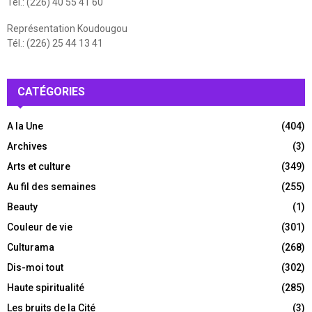
Tél.: (226) 40 55 41 60
Représentation Koudougou
Tél.: (226) 25 44 13 41
CATÉGORIES
A la Une
(404)
Archives
(3)
Arts et culture
(349)
Au fil des semaines
(255)
Beauty
(1)
Couleur de vie
(301)
Culturama
(268)
Dis-moi tout
(302)
Haute spiritualité
(285)
Les bruits de la Cité
(3)