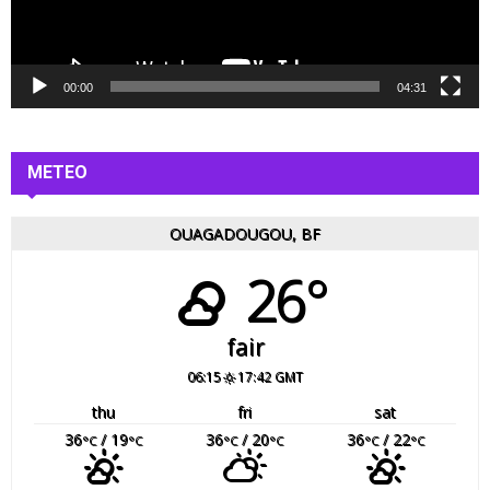
v
i
d
é
00:00
04:31
o
METEO
OUAGADOUGOU, BF
26°
fair
06:15
17:42 GMT
thu
fri
sat
36
/ 19
36
/ 20
36
/ 22
°C
°C
°C
°C
°C
°C