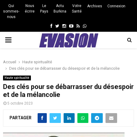
Qui
Nous
Le
Actu
Votre
Archives
Connexion
sommes-
écrire
Pays
Burkina
Santé
nous
Facebook
Twitter
Instagram
Youtube
Rss
Whatsapp
PRIMARY
MENU
Accueil
Haute spiritualité
Des clés pour se débarrasser du désespoir et de la mélancolie
Haute spiritualité
Des clés pour se débarrasser du désespoir
et de la mélancolie
5 octobre 2023
PARTAGER