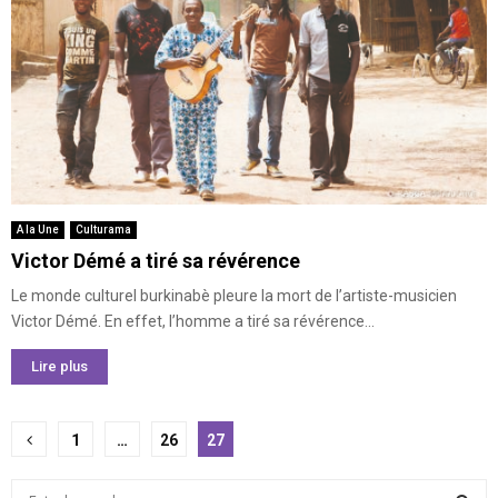
A la Une
Culturama
Victor Démé a tiré sa révérence
Le monde culturel burkinabè pleure la mort de l’artiste-musicien
Victor Démé. En effet, l’homme a tiré sa révérence...
Lire plus
Pagination
1
…
26
27
des
S