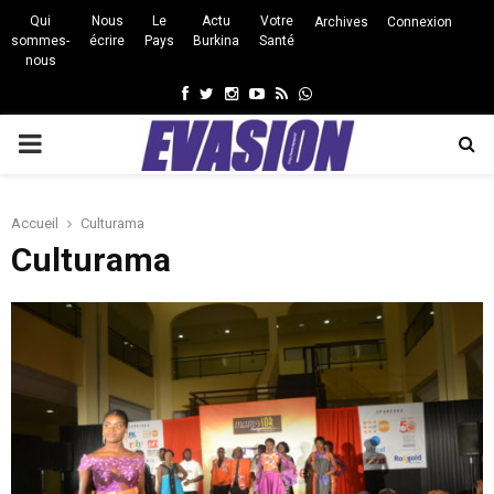
Qui
Nous
Le
Actu
Votre
Archives
Connexion
sommes-
écrire
Pays
Burkina
Santé
nous
Facebook
Twitter
Instagram
Youtube
Rss
Whatsapp
PRIMARY
MENU
Accueil
Culturama
Culturama