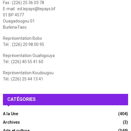
Fax : (226) 25 36 03 78
E-mail :
ed.lepays@lepays.bf
01 BP 4577
Ouagadougou 01
Burkina Faso
Représentation Bobo
Tél. : (226) 20 98 00 95
Représentation Ouahigouya
Tél.: (226) 40 55 41 60
Représentation Koudougou
Tél.: (226) 25 44 13 41
CATÉGORIES
A la Une
(404)
Archives
(3)
Arts et culture
(349)