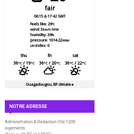
fair
06:15
17:42 GMT
feels like: 26
°c
wind: 5
nne
km/h
humidity: 26
%
pressure: 1014.22
mbar
uv index: 0
thu
fri
sat
36
/ 19
36
/ 20
36
/ 22
°C
°C
°C
°C
°C
°C
Ouagadougou, BF
climate ▸
NOTRE ADRESSE
Administration & Rédaction Cité 1200
logements