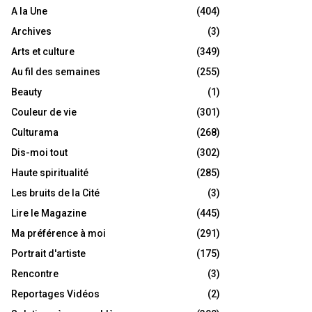
A la Une
(404)
Archives
(3)
Arts et culture
(349)
Au fil des semaines
(255)
Beauty
(1)
Couleur de vie
(301)
Culturama
(268)
Dis-moi tout
(302)
Haute spiritualité
(285)
Les bruits de la Cité
(3)
Lire le Magazine
(445)
Ma préférence à moi
(291)
Portrait d'artiste
(175)
Rencontre
(3)
Reportages Vidéos
(2)