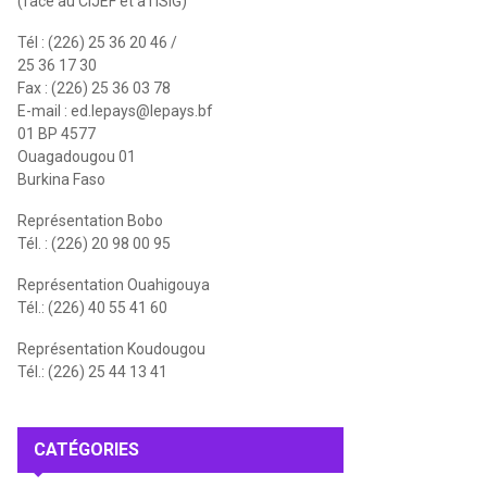
(face au CIJEF et à l'ISIG)
Tél : (226) 25 36 20 46 /
25 36 17 30
Fax : (226) 25 36 03 78
E-mail :
ed.lepays@lepays.bf
01 BP 4577
Ouagadougou 01
Burkina Faso
Représentation Bobo
Tél. : (226) 20 98 00 95
Représentation Ouahigouya
Tél.: (226) 40 55 41 60
Représentation Koudougou
Tél.: (226) 25 44 13 41
CATÉGORIES