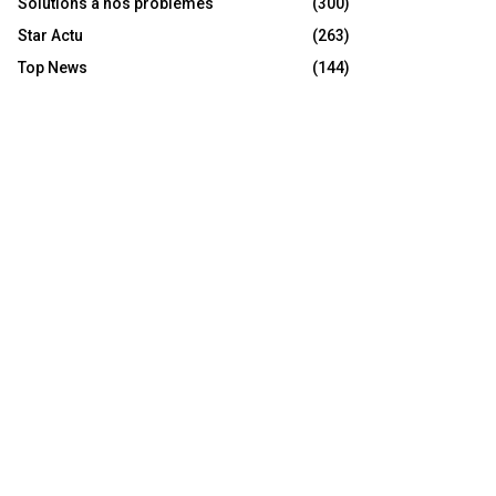
Solutions à nos problèmes
(300)
Star Actu
(263)
Top News
(144)