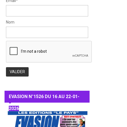
Email*
Nom
EVASION N°1526 DU 16 AU 22-01-
2026