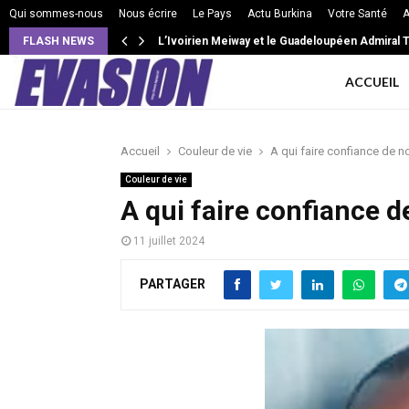
Qui sommes-nous
Nous écrire
Le Pays
Actu Burkina
Votre Santé
A
FLASH NEWS
L’Ivoirien Meiway et le Guadeloupéen Admiral T 
ACCUEIL
Accueil
Couleur de vie
A qui faire confiance de n
Couleur de vie
A qui faire confiance d
11 juillet 2024
PARTAGER