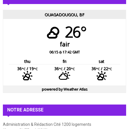
OUAGADOUGOU, BF
26°
fair
06:15
17:42 GMT
thu
fri
sat
36
/ 19
36
/ 20
36
/ 22
°C
°C
°C
°C
°C
°C
powered by
Weather Atlas
NOTRE ADRESSE
Administration & Rédaction Cité 1200 logements