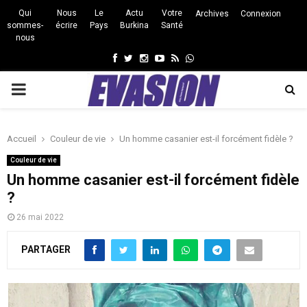
Qui
Nous
Le
Actu
Votre
Archives
Connexion
sommes-
écrire
Pays
Burkina
Santé
nous
Facebook
Twitter
Instagram
Youtube
Rss
Whatsapp
PRIMARY
MENU
Accueil
Couleur de vie
Un homme casanier est-il forcément fidèle ?
Couleur de vie
Un homme casanier est-il forcément fidèle
?
26 mai 2022
PARTAGER