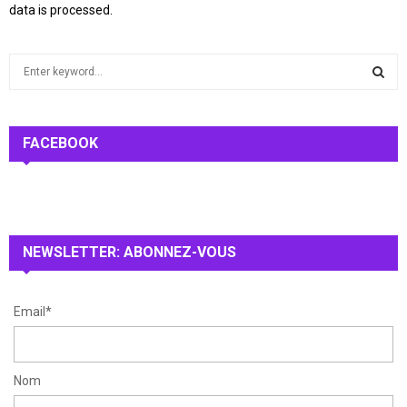
data is processed.
S
e
a
S
r
c
FACEBOOK
E
h
f
A
o
r
R
:
NEWSLETTER: ABONNEZ-VOUS
C
H
Email*
Nom