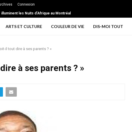
rchives
Connexion
illuminent les Nuits d’Afrique au Montréal
ARTS ET CULTURE
COULEUR DE VIE
DIS-MOI TOUT
it-il tout dire à ses parents ? »
 dire à ses parents ? »