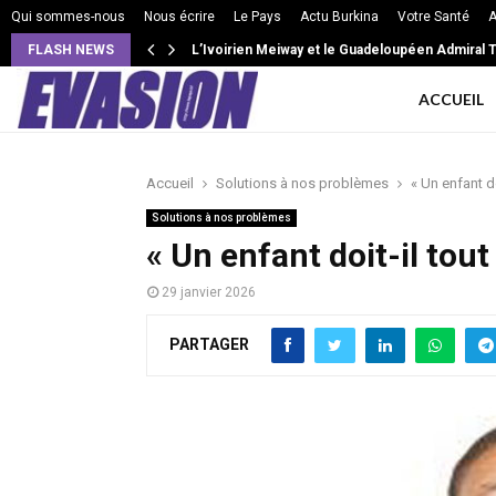
Qui sommes-nous
Nous écrire
Le Pays
Actu Burkina
Votre Santé
A
FLASH NEWS
L’Ivoirien Meiway et le Guadeloupéen Admiral T 
ACCUEIL
Accueil
Solutions à nos problèmes
« Un enfant do
Solutions à nos problèmes
« Un enfant doit-il tout
29 janvier 2026
PARTAGER