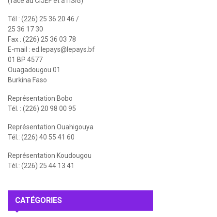
(face au CIJEF et à l'ISIG)
Tél : (226) 25 36 20 46 /
25 36 17 30
Fax : (226) 25 36 03 78
E-mail :
ed.lepays@lepays.bf
01 BP 4577
Ouagadougou 01
Burkina Faso
Représentation Bobo
Tél. : (226) 20 98 00 95
Représentation Ouahigouya
Tél.: (226) 40 55 41 60
Représentation Koudougou
Tél.: (226) 25 44 13 41
CATÉGORIES