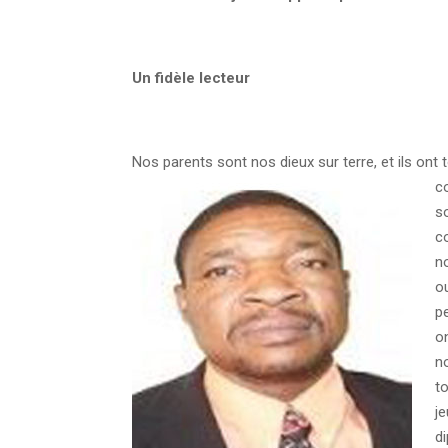
Un fidèle lecteur
Nos parents sont nos dieux sur terre, et ils ont t
co
s
co
no
ou
pe
o
no
to
je
d