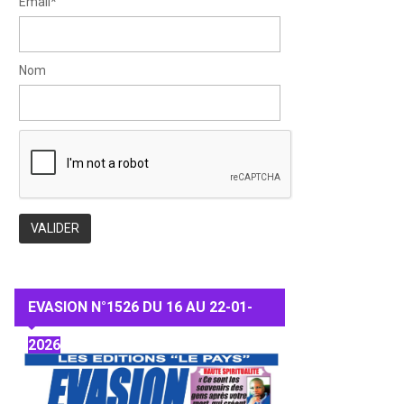
Email*
Nom
EVASION N°1526 DU 16 AU 22-01-
2026