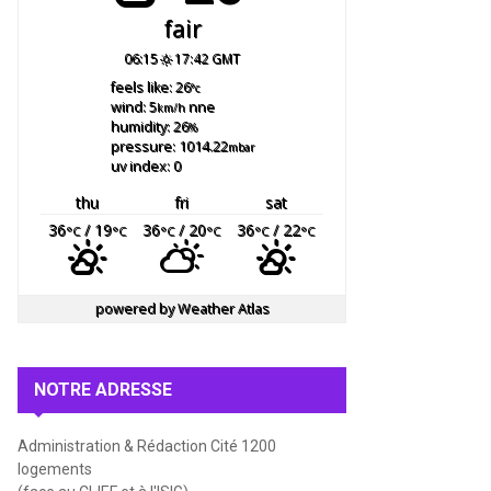
fair
06:15
17:42 GMT
feels like: 26
°c
wind: 5
nne
km/h
humidity: 26
%
pressure: 1014.22
mbar
uv index: 0
thu
fri
sat
36
/ 19
36
/ 20
36
/ 22
°C
°C
°C
°C
°C
°C
powered by
Weather Atlas
NOTRE ADRESSE
Administration & Rédaction Cité 1200
logements