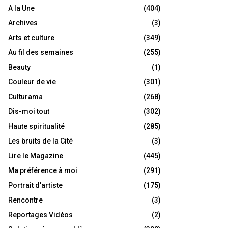
A la Une
(404)
Archives
(3)
Arts et culture
(349)
Au fil des semaines
(255)
Beauty
(1)
Couleur de vie
(301)
Culturama
(268)
Dis-moi tout
(302)
Haute spiritualité
(285)
Les bruits de la Cité
(3)
Lire le Magazine
(445)
Ma préférence à moi
(291)
Portrait d'artiste
(175)
Rencontre
(3)
Reportages Vidéos
(2)