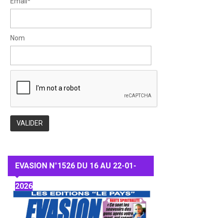
Email*
Nom
EVASION N°1526 DU 16 AU 22-01-
2026