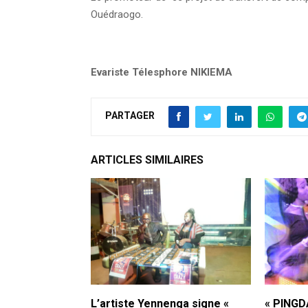
Ouédraogo.
Evariste Télesphore NIKIEMA
PARTAGER
ARTICLES SIMILAIRES
L’artiste Yennenga signe «
« PINGDA