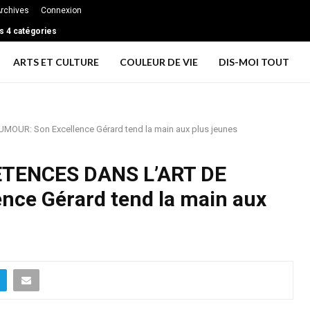
rchives
Connexion
s 4 catégories
ARTS ET CULTURE
COULEUR DE VIE
DIS-MOI TOUT
UR: Son Excellence Gérard tend la main aux plus jeunes
TENCES DANS L’ART DE
nce Gérard tend la main aux