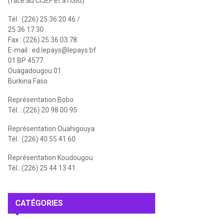
(face au CIJEF et à l'ISIG)
Tél : (226) 25 36 20 46 /
25 36 17 30
Fax : (226) 25 36 03 78
E-mail :
ed.lepays@lepays.bf
01 BP 4577
Ouagadougou 01
Burkina Faso
Représentation Bobo
Tél. : (226) 20 98 00 95
Représentation Ouahigouya
Tél.: (226) 40 55 41 60
Représentation Koudougou
Tél.: (226) 25 44 13 41
CATÉGORIES