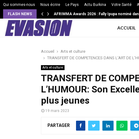
Qui sommes-nous
Nous écrire
Le Pays
Actu Burkina
Votre Santé
A
FLASH NEWS
AFRIMMA Awards 2026 : Fally Ipupa nominé dan
ACCUEIL
Accueil
Arts et culture
TRANSFERT DE COMPETENCES DANS L’ART DE L’HUMO
Arts et culture
TRANSFERT DE COMPE
L’HUMOUR: Son Excelle
plus jeunes
19 mars 2023
PARTAGER