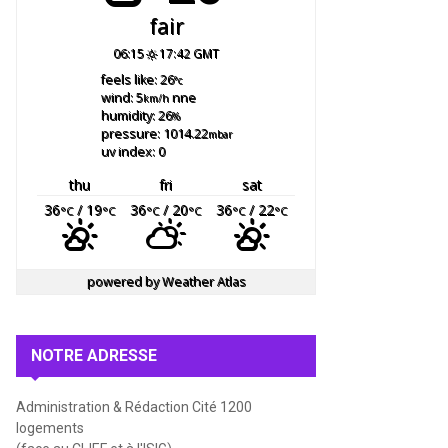
fair
06:15
17:42 GMT
feels like: 26
°c
wind: 5
nne
km/h
humidity: 26
%
pressure: 1014.22
mbar
uv index: 0
thu
fri
sat
36
/ 19
36
/ 20
36
/ 22
°C
°C
°C
°C
°C
°C
powered by
Weather Atlas
NOTRE ADRESSE
Administration & Rédaction Cité 1200
logements