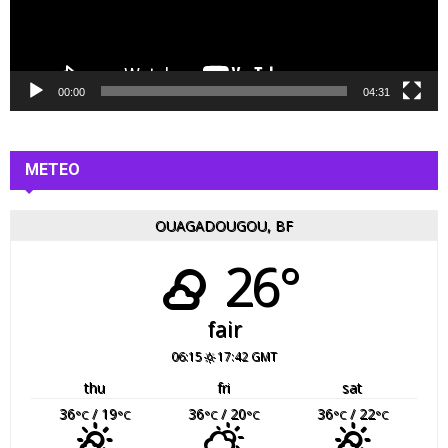
r
v
i
d
é
00:00
04:31
o
METEO
OUAGADOUGOU, BF
26°
fair
06:15
17:42 GMT
thu
fri
sat
36
/ 19
36
/ 20
36
/ 22
°C
°C
°C
°C
°C
°C