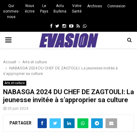
Qui
Nous
Le
Actu
Votre
Archives
Connexion
sommes-
écrire
Pays
Burkina
Santé
nous
Facebook
Twitter
Instagram
Youtube
Rss
Whatsapp
PRIMARY
MENU
Accueil
Arts et culture
NABASGA 2024 DU CHEF DE ZAGTOULI: La jeunesse invitée à
s’approprier sa culture
Arts et culture
NABASGA 2024 DU CHEF DE ZAGTOULI: La
jeunesse invitée à s’approprier sa culture
20 juin 2024
PARTAGER