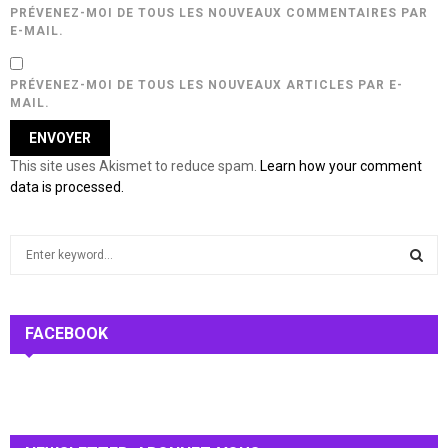
PRÉVENEZ-MOI DE TOUS LES NOUVEAUX COMMENTAIRES PAR
E-MAIL.
PRÉVENEZ-MOI DE TOUS LES NOUVEAUX ARTICLES PAR E-
MAIL.
This site uses Akismet to reduce spam.
Learn how your comment
data is processed.
S
e
a
S
r
c
FACEBOOK
E
h
f
A
o
r
R
: