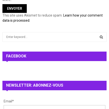
MAIL.
This site uses Akismet to reduce spam.
Learn how your comment
data is processed.
S
e
a
S
r
c
FACEBOOK
E
h
f
A
o
r
R
:
NEWSLETTER: ABONNEZ-VOUS
C
H
Email*