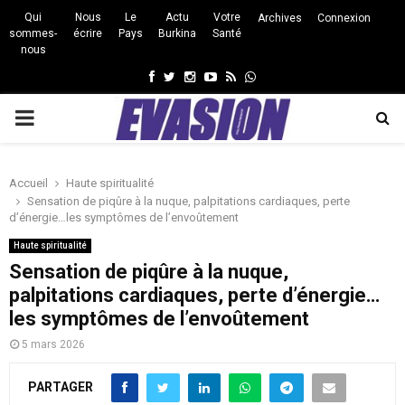
Qui
Nous
Le
Actu
Votre
Archives
Connexion
sommes-
écrire
Pays
Burkina
Santé
nous
Facebook
Twitter
Instagram
Youtube
Rss
Whatsapp
PRIMARY
MENU
Accueil
Haute spiritualité
Sensation de piqûre à la nuque, palpitations cardiaques, perte
d’énergie…les symptômes de l’envoûtement
Haute spiritualité
Sensation de piqûre à la nuque,
palpitations cardiaques, perte d’énergie…
les symptômes de l’envoûtement
5 mars 2026
PARTAGER