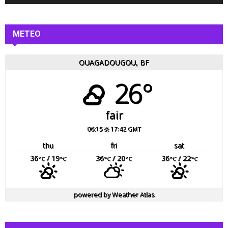
o
METEO
OUAGADOUGOU, BF
26°
fair
06:15
17:42 GMT
thu
fri
sat
36
/ 19
36
/ 20
36
/ 22
°C
°C
°C
°C
°C
°C
powered by
Weather Atlas