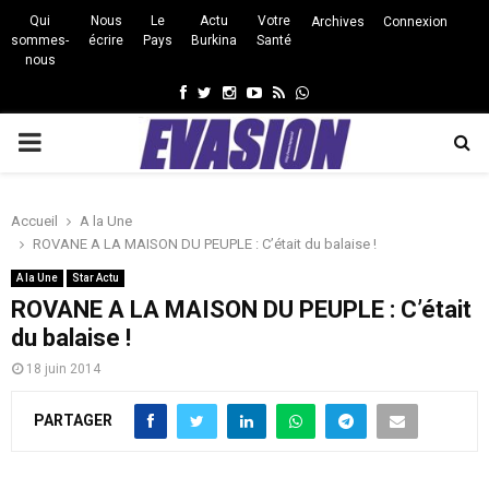
Qui
Nous
Le
Actu
Votre
Archives
Connexion
sommes-
écrire
Pays
Burkina
Santé
nous
Facebook
Twitter
Instagram
Youtube
Rss
Whatsapp
PRIMARY
MENU
Accueil
A la Une
ROVANE A LA MAISON DU PEUPLE : C’était du balaise !
A la Une
Star Actu
ROVANE A LA MAISON DU PEUPLE : C’était
du balaise !
18 juin 2014
PARTAGER