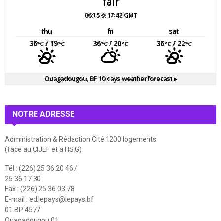
fair
06:15
17:42 GMT
thu
fri
sat
36
/ 19
36
/ 20
36
/ 22
°C
°C
°C
°C
°C
°C
Ouagadougou, BF
10 days weather forecast ▸
NOTRE ADRESSE
Administration & Rédaction Cité 1200 logements
(face au CIJEF et à l'ISIG)
Tél : (226) 25 36 20 46 /
25 36 17 30
Fax : (226) 25 36 03 78
E-mail :
ed.lepays@lepays.bf
01 BP 4577
Ouagadougou 01