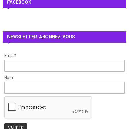
c
FACEBOOK
E
h
f
A
o
r
R
:
NEWSLETTER: ABONNEZ-VOUS
C
H
Email*
Nom