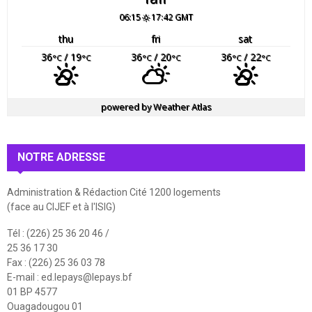
06:15
17:42 GMT
thu
fri
sat
36
/ 19
36
/ 20
36
/ 22
°C
°C
°C
°C
°C
°C
powered by
Weather Atlas
NOTRE ADRESSE
Administration & Rédaction Cité 1200 logements
(face au CIJEF et à l'ISIG)
Tél : (226) 25 36 20 46 /
25 36 17 30
Fax : (226) 25 36 03 78
E-mail :
ed.lepays@lepays.bf
01 BP 4577
Ouagadougou 01