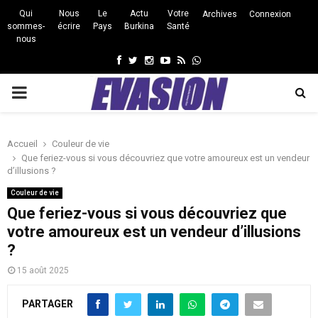
Qui
Nous
Le
Actu
Votre
Archives
Connexion
sommes-
écrire
Pays
Burkina
Santé
nous
Facebook
Twitter
Instagram
Youtube
Rss
Whatsapp
PRIMARY
MENU
Accueil
Couleur de vie
Que feriez-vous si vous découvriez que votre amoureux est un vendeur
d’illusions ?
Couleur de vie
Que feriez-vous si vous découvriez que
votre amoureux est un vendeur d’illusions
?
15 août 2025
PARTAGER