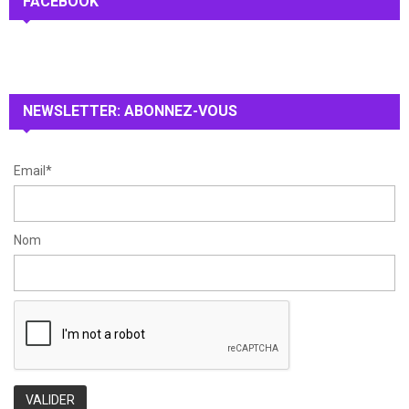
FACEBOOK
E
h
f
A
o
r
R
:
NEWSLETTER: ABONNEZ-VOUS
C
H
Email*
Nom