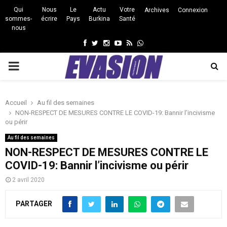
Qui
Nous
Le
Actu
Votre
Archives
Connexion
sommes-
écrire
Pays
Burkina
Santé
nous
Facebook
Twitter
Instagram
Youtube
Rss
Whatsapp
PRIMARY
MENU
Accueil
Au fil des semaines
NON-RESPECT DE MESURES CONTRE LE COVID-19: Bannir l’incivisme
ou périr
Au fil des semaines
NON-RESPECT DE MESURES CONTRE LE
COVID-19: Bannir l’incivisme ou périr
2 avril 2020
PARTAGER