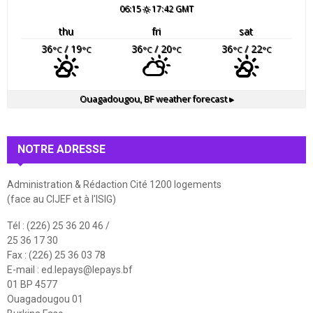
06:15
17:42 GMT
thu
fri
sat
36
/ 19
36
/ 20
36
/ 22
°C
°C
°C
°C
°C
°C
Ouagadougou, BF
weather forecast ▸
NOTRE ADRESSE
Administration & Rédaction Cité 1200 logements
(face au CIJEF et à l'ISIG)
Tél : (226) 25 36 20 46 /
25 36 17 30
Fax : (226) 25 36 03 78
E-mail :
ed.lepays@lepays.bf
01 BP 4577
Ouagadougou 01