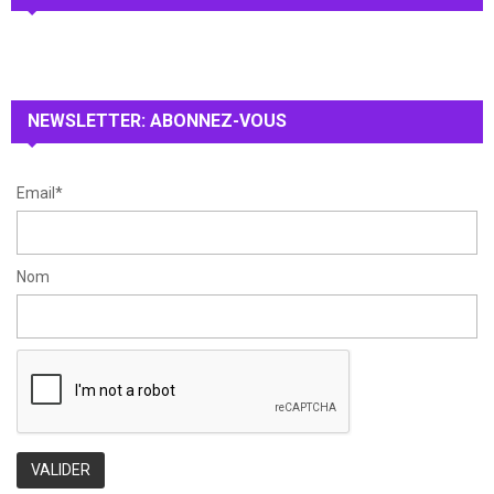
h
f
A
o
r
R
:
NEWSLETTER: ABONNEZ-VOUS
C
H
Email*
Nom