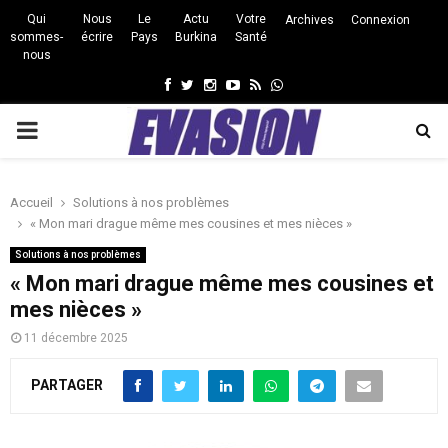
Qui
Nous
Le
Actu
Votre
Archives
Connexion
sommes-
écrire
Pays
Burkina
Santé
nous
Facebook
Twitter
Instagram
Youtube
Rss
Whatsapp
PRIMARY
MENU
Accueil
Solutions à nos problèmes
« Mon mari drague même mes cousines et mes nièces »
Solutions à nos problèmes
« Mon mari drague même mes cousines et
mes nièces »
11 décembre 2025
PARTAGER