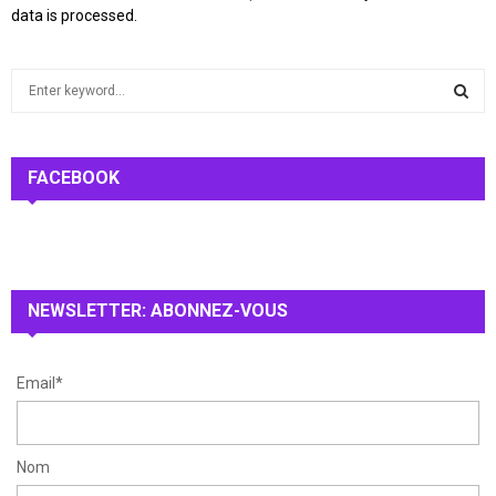
data is processed.
S
e
a
S
r
c
FACEBOOK
E
h
f
A
o
r
R
:
NEWSLETTER: ABONNEZ-VOUS
C
H
Email*
Nom