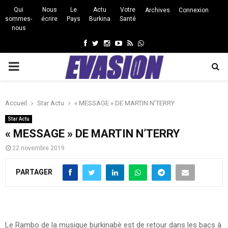
Qui
Nous
Le
Actu
Votre
Archives
Connexion
sommes-
écrire
Pays
Burkina
Santé
nous
Facebook
Twitter
Instagram
Youtube
Rss
Whatsapp
PRIMARY
MENU
Accueil
Star Actu
« MESSAGE » DE MARTIN N’TERRY
Star Actu
« MESSAGE » DE MARTIN N’TERRY
22 novembre 2019
PARTAGER
Le Rambo de la musique burkinabè est de retour dans les bacs à