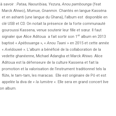
à savoir :
Pataa, Naouribiaa, Yezura, Anou pambounga
(feat
Marck Ahiwo),
Mumue, Gnanmin.
Chantés en langue Kasséna
et en ashanti (une langue du Ghana), l’album est disponible en
clé USB et CD. On notait la présence de la forte communauté
gouroussi Kassena, venue soutenir leur fille et sœur. Il faut
er
signaler que Alice Aditoua a fait sortir son 1
album en 2013
baptisé «
Apèbouanga
», «
Anou Taani
» en 2015 et cette année
«
Avédouwè
». L’album a bénéficié de la collaboration de la
vedette ghanéenne, Michael Adangba et Marck Ahiwo. Alice
Aditoua est la défenseure de la culture Kassena et fait la
promotion et la valorisation de l’instrument traditionnel tels la
flûte, le tam-tam, les maracas. Elle est originaire de Pô et est
appelée la diva de
« la lumière ».
Elle sera en grand concert live
son album.