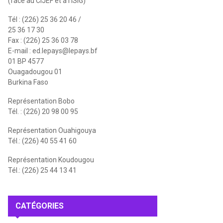
(face au CIJEF et à l'ISIG)
Tél : (226) 25 36 20 46 /
25 36 17 30
Fax : (226) 25 36 03 78
E-mail :
ed.lepays@lepays.bf
01 BP 4577
Ouagadougou 01
Burkina Faso
Représentation Bobo
Tél. : (226) 20 98 00 95
Représentation Ouahigouya
Tél.: (226) 40 55 41 60
Représentation Koudougou
Tél.: (226) 25 44 13 41
CATÉGORIES