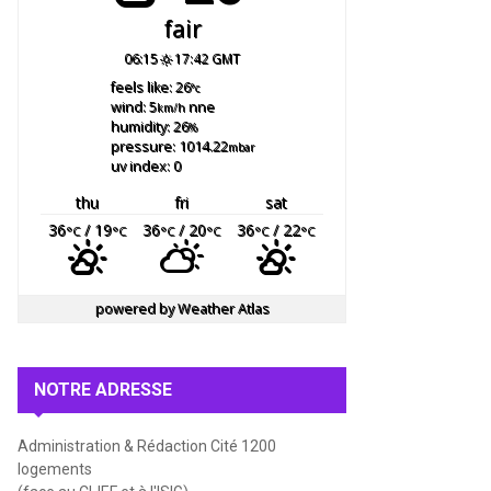
fair
06:15
17:42 GMT
feels like: 26
°c
wind: 5
nne
km/h
humidity: 26
%
pressure: 1014.22
mbar
uv index: 0
thu
fri
sat
36
/ 19
36
/ 20
36
/ 22
°C
°C
°C
°C
°C
°C
powered by
Weather Atlas
NOTRE ADRESSE
Administration & Rédaction Cité 1200
logements