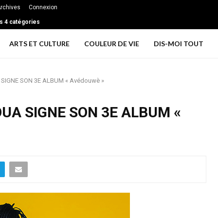
rchives
Connexion
s 4 catégories
les couples de grandir ensemble et rester profondément connectés à long te
ARTS ET CULTURE
COULEUR DE VIE
DIS-MOI TOUT
A SIGNE SON 3E ALBUM « Avédouwè »
OUA SIGNE SON 3E ALBUM «