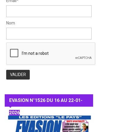
Email*
Nom
EVASION N°1526 DU 16 AU 22-01-
2026