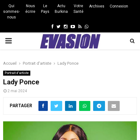
Qui
Nous
Le
Actu
Votre
Archives
Connexion
sommes-
écrire
Pays
Burkina
Santé
nous
Facebook
Twitter
Instagram
Youtube
Rss
Whatsapp
PRIMARY
MENU
Accueil
Portrait d'artiste
Lady Ponce
Portrait d'artiste
Lady Ponce
2 mai 2024
PARTAGER