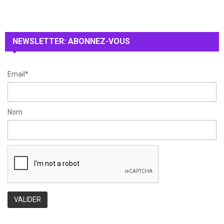
A
o
r
R
:
NEWSLETTER: ABONNEZ-VOUS
C
H
Email*
Nom