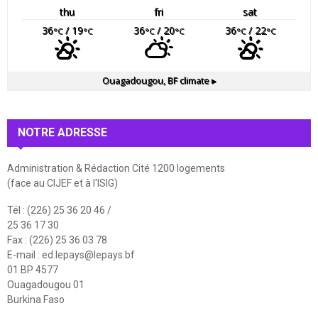
thu
fri
sat
36
/ 19
36
/ 20
36
/ 22
°C
°C
°C
°C
°C
°C
Ouagadougou, BF
climate ▸
NOTRE ADRESSE
Administration & Rédaction Cité 1200 logements
(face au CIJEF et à l'ISIG)
Tél : (226) 25 36 20 46 /
25 36 17 30
Fax : (226) 25 36 03 78
E-mail :
ed.lepays@lepays.bf
01 BP 4577
Ouagadougou 01
Burkina Faso