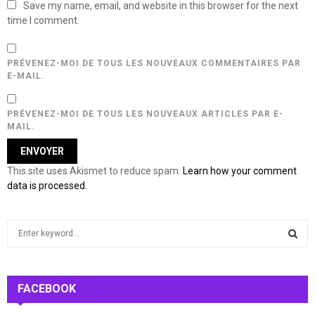
Save my name, email, and website in this browser for the next
time I comment.
PRÉVENEZ-MOI DE TOUS LES NOUVEAUX COMMENTAIRES PAR
E-MAIL.
PRÉVENEZ-MOI DE TOUS LES NOUVEAUX ARTICLES PAR E-
MAIL.
This site uses Akismet to reduce spam.
Learn how your comment
data is processed.
S
e
a
S
r
c
FACEBOOK
E
h
f