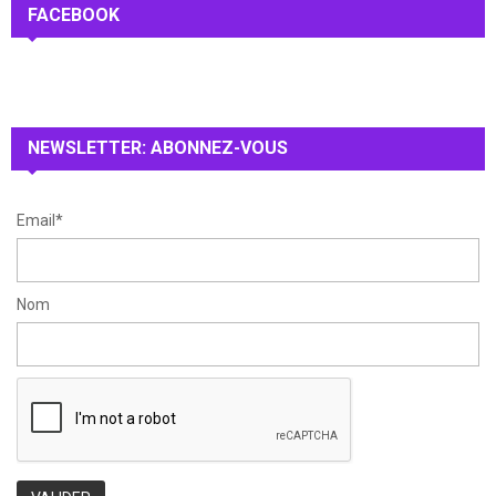
c
FACEBOOK
E
h
f
A
o
r
R
:
NEWSLETTER: ABONNEZ-VOUS
C
H
Email*
Nom