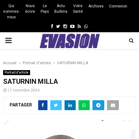
Qui
Nous
Le
Actu
Votre
Archives
Connexion
sommes-
écrire
Pays
Burkina
Santé
nous
Facebook
Twitter
Instagram
Youtube
Rss
Whatsapp
PRIMARY
MENU
Accueil
Portrait d'artiste
SATURNIN MILLA
Portrait d'artiste
SATURNIN MILLA
17 novembre 2024
PARTAGER