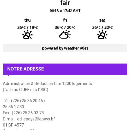
fair
06:15
17:42 GMT
thu
fri
sat
36
/ 19
36
/ 20
36
/ 22
°C
°C
°C
°C
°C
°C
powered by
Weather Atlas
NOTRE ADRESSE
Administration & Rédaction Cité 1200 logements
(face au CIJEF et à l'ISIG)
Tél : (226) 25 36 20 46 /
25 36 17 30
Fax : (226) 25 36 03 78
E-mail :
ed.lepays@lepays.bf
01 BP 4577