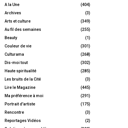
A la Une
(404)
Archives
(3)
Arts et culture
(349)
Au fil des semaines
(255)
Beauty
(1)
Couleur de vie
(301)
Culturama
(268)
Dis-moi tout
(302)
Haute spiritualité
(285)
Les bruits de la Cité
(3)
Lire le Magazine
(445)
Ma préférence à moi
(291)
Portrait d'artiste
(175)
Rencontre
(3)
Reportages Vidéos
(2)