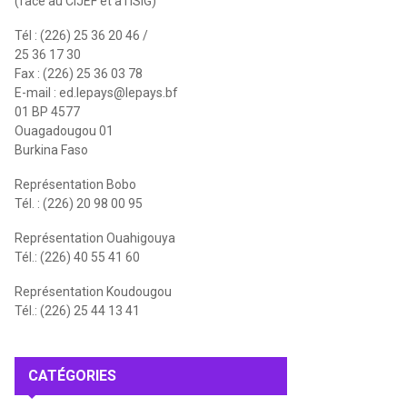
(face au CIJEF et à l'ISIG)
Tél : (226) 25 36 20 46 /
25 36 17 30
Fax : (226) 25 36 03 78
E-mail :
ed.lepays@lepays.bf
01 BP 4577
Ouagadougou 01
Burkina Faso
Représentation Bobo
Tél. : (226) 20 98 00 95
Représentation Ouahigouya
Tél.: (226) 40 55 41 60
Représentation Koudougou
Tél.: (226) 25 44 13 41
CATÉGORIES