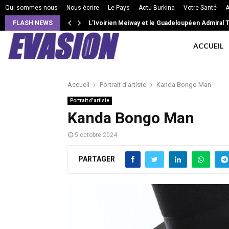
Qui sommes-nous
Nous écrire
Le Pays
Actu Burkina
Votre Santé
A
FLASH NEWS
L’Ivoirien Meiway et le Guadeloupéen Admiral T 
ACCUEIL
Accueil
Portrait d'artiste
Kanda Bongo Man
Portrait d'artiste
Kanda Bongo Man
5 octobre 2024
PARTAGER