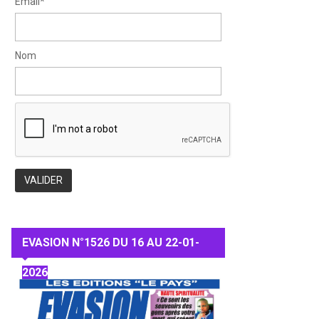
Email*
Nom
EVASION N°1526 DU 16 AU 22-01-
2026