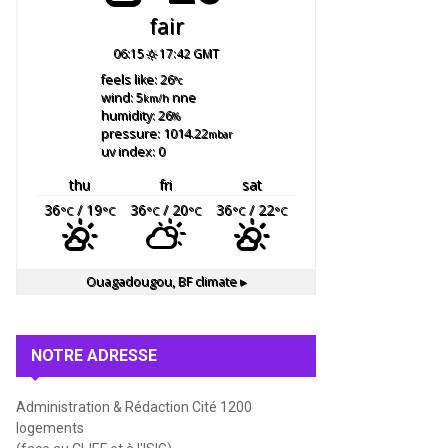
fair
06:15
17:42 GMT
feels like: 26
°c
wind: 5
nne
km/h
humidity: 26
%
pressure: 1014.22
mbar
uv index: 0
thu
fri
sat
36
/ 19
36
/ 20
36
/ 22
°C
°C
°C
°C
°C
°C
Ouagadougou, BF
climate ▸
NOTRE ADRESSE
Administration & Rédaction Cité 1200
logements