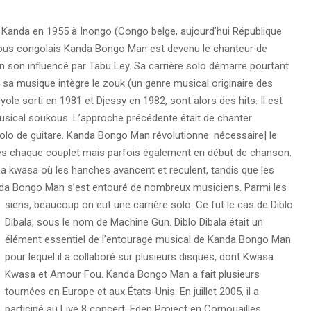
nda en 1955 à Inongo (Congo belge, aujourd’hui République
ous congolais Kanda Bongo Man est devenu le chanteur de
 son influencé par Tabu Ley. Sa carrière solo démarre pourtant
 sa musique intègre le zouk (un genre musical originaire des
yole sorti en 1981 et Djessy en 1982, sont alors des hits. Il est
musical soukous. L’approche précédente était de chanter
solo de guitare. Kanda Bongo Man révolutionne. nécessaire] le
rès chaque couplet mais parfois également en début de chanson.
 kwasa où les hanches avancent et reculent, tandis que les
anda Bongo Man s’est entouré de nombreux musiciens.
Parmi les
siens, beaucoup on eut une carrière solo. Ce fut le cas de Diblo
Dibala, sous le nom de Machine Gun. Diblo Dibala était un
élément essentiel de l’entourage musical de Kanda Bongo Man
pour lequel il a collaboré sur plusieurs disques, dont Kwasa
Kwasa et Amour Fou. Kanda Bongo Man a fait plusieurs
tournées en Europe et aux États-Unis. En juillet 2005, il a
participé au Live 8 concert, Eden Project en Cornouailles.