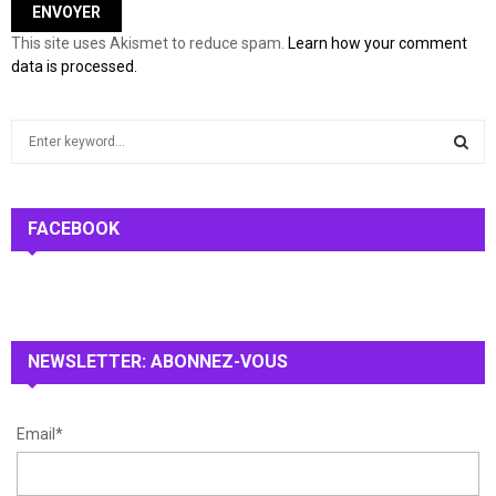
This site uses Akismet to reduce spam.
Learn how your comment
data is processed.
S
e
a
S
r
c
FACEBOOK
E
h
f
A
o
r
R
:
NEWSLETTER: ABONNEZ-VOUS
C
H
Email*