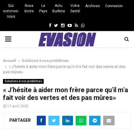
Qui
Nous
Le
Actu
Votre
Archives
Connexion
sommes-
écrire
Pays
Burkina
Santé
nous
Facebook
Twitter
Instagram
Youtube
Rss
Whatsapp
PRIMARY
MENU
Accueil
Solutions à nos problèmes
« J’hésite à aider mon frère parce qu’il m’a fait voir des vertes et des
pas mûres»
Solutions à nos problèmes
« J’hésite à aider mon frère parce qu’il m’a
fait voir des vertes et des pas mûres»
17 avril 2025
PARTAGER