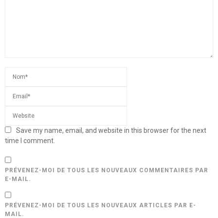
Save my name, email, and website in this browser for the next
time I comment.
PRÉVENEZ-MOI DE TOUS LES NOUVEAUX COMMENTAIRES PAR
E-MAIL.
PRÉVENEZ-MOI DE TOUS LES NOUVEAUX ARTICLES PAR E-
MAIL.