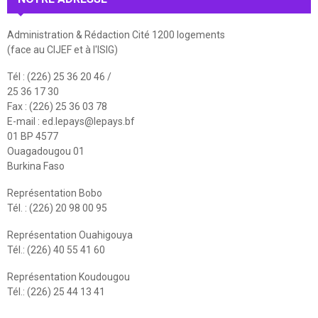
Administration & Rédaction Cité 1200 logements
(face au CIJEF et à l'ISIG)
Tél : (226) 25 36 20 46 /
25 36 17 30
Fax : (226) 25 36 03 78
E-mail :
ed.lepays@lepays.bf
01 BP 4577
Ouagadougou 01
Burkina Faso
Représentation Bobo
Tél. : (226) 20 98 00 95
Représentation Ouahigouya
Tél.: (226) 40 55 41 60
Représentation Koudougou
Tél.: (226) 25 44 13 41