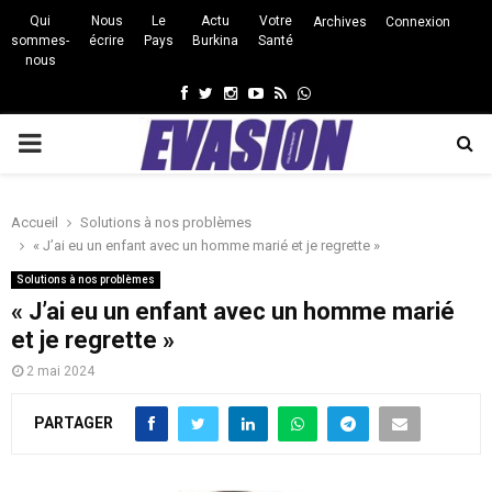
Qui
Nous
Le
Actu
Votre
Archives
Connexion
sommes-
écrire
Pays
Burkina
Santé
nous
Facebook
Twitter
Instagram
Youtube
Rss
Whatsapp
PRIMARY
MENU
Accueil
Solutions à nos problèmes
« J’ai eu un enfant avec un homme marié et je regrette »
Solutions à nos problèmes
« J’ai eu un enfant avec un homme marié
et je regrette »
2 mai 2024
PARTAGER