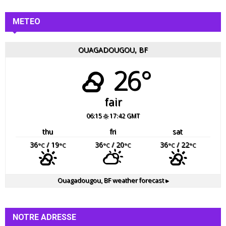
METEO
OUAGADOUGOU, BF
26°
fair
06:15
17:42 GMT
thu
fri
sat
36
/ 19
36
/ 20
36
/ 22
°C
°C
°C
°C
°C
°C
Ouagadougou, BF
weather forecast ▸
NOTRE ADRESSE