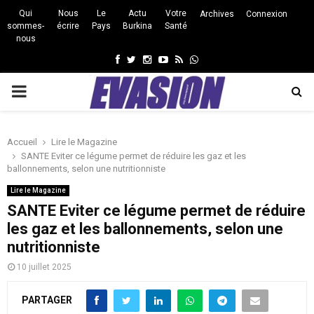
Qui
Nous
Le
Actu
Votre
Archives
Connexion
sommes-
écrire
Pays
Burkina
Santé
nous
Facebook
Twitter
Instagram
Youtube
Rss
Whatsapp
PRIMARY
MENU
Accueil
Lire le Magazine
SANTE Eviter ce légume permet de réduire les gaz et les
ballonnements, selon une nutritionniste
Lire le Magazine
SANTE Eviter ce légume permet de réduire
les gaz et les ballonnements, selon une
nutritionniste
10 juillet 2025
PARTAGER