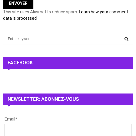
This site uses Akismet to reduce spam.
Learn how your comment
data is processed.
S
e
a
S
r
c
FACEBOOK
E
h
f
A
o
r
R
:
NEWSLETTER: ABONNEZ-VOUS
C
H
Email*