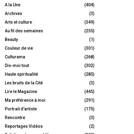
A la Une
(404)
Archives
(3)
Arts et culture
(349)
Au fil des semaines
(255)
Beauty
(1)
Couleur de vie
(301)
Culturama
(268)
Dis-moi tout
(302)
Haute spiritualité
(285)
Les bruits de la Cité
(3)
Lire le Magazine
(445)
Ma préférence à moi
(291)
Portrait d'artiste
(175)
Rencontre
(3)
Reportages Vidéos
(2)