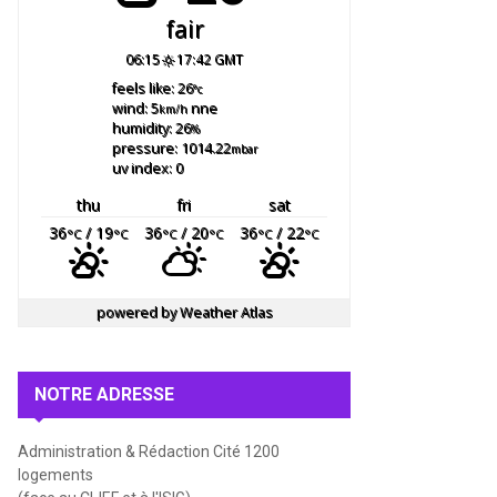
fair
06:15
17:42 GMT
feels like: 26
°c
wind: 5
nne
km/h
humidity: 26
%
pressure: 1014.22
mbar
uv index: 0
thu
fri
sat
36
/ 19
36
/ 20
36
/ 22
°C
°C
°C
°C
°C
°C
powered by
Weather Atlas
NOTRE ADRESSE
Administration & Rédaction Cité 1200
logements