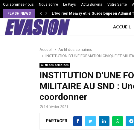
Qui sommes-nous
Nous écrire
Le Pays
Actu Burkina
Votre Santé
A
FLASH NEWS
L’Ivoirien Meiway et le Guadeloupéen Admiral T 
ACCUEIL
Accueil
Au fil des semaines
INSTITUTION D’UNE FORMATION CIVIQUE ET MILITAIRE
Au fil des semaines
INSTITUTION D’UNE F
MILITAIRE AU SND : Une 
coordonner
14 février 2021
PARTAGER