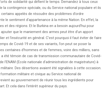
 forts de solidarité qui défient le temps. Demandez à tous ceux
 la contingence spéciale, ou du Service national populaire et ils
 à certains appelés de résoudre des problèmes d’ordre
mente le sentiment d’appartenance à la même Nation. En effet, la
es et des régions. Et le Burkina en a besoin aujourd’hui pour
faut ajouter que le maniement des armes peut être d’un apport
ier et l’insécurité en général. C’est pourquoi il faut éviter de faire
temps de Covid-19 et de ses variants, l’on peut se poser la
es centaines d’hommes et de femmes, voire des milliers, sans
 On a été témoin de cas de transmission communautaire de Covid-
de l’ENAM (Ecole nationale d’administration de magistrature) à
ilitaire. Des désertions avaient été signalées à cette occasion.
 formation militaire et civique au Service national de
l revient au gouvernement de réunir tous les ingrédients pour
art. Et cela dans l’intérêt supérieur du pays.