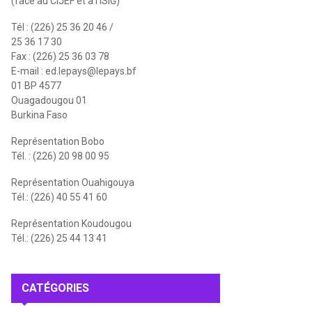
(face au CIJEF et à l'ISIG)
Tél : (226) 25 36 20 46 /
25 36 17 30
Fax : (226) 25 36 03 78
E-mail :
ed.lepays@lepays.bf
01 BP 4577
Ouagadougou 01
Burkina Faso
Représentation Bobo
Tél. : (226) 20 98 00 95
Représentation Ouahigouya
Tél.: (226) 40 55 41 60
Représentation Koudougou
Tél.: (226) 25 44 13 41
CATÉGORIES