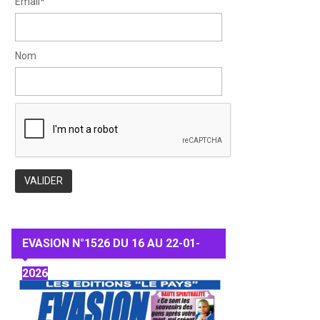
Email*
Nom
EVASION N°1526 DU 16 AU 22-01-
2026