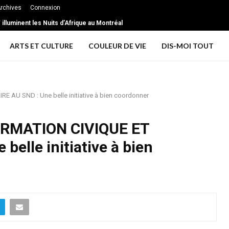
rchives
Connexion
illuminent les Nuits d’Afrique au Montréal
ARTS ET CULTURE
COULEUR DE VIE
DIS-MOI TOUT
 AU SND : Une belle initiative à bien coordonner
ORMATION CIVIQUE ET
belle initiative à bien