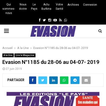
Qui
Nous
Le
Actu
Votre
Archives
Connexion
sommes-
écrire
Pays
Burkina
Santé
nous
Facebook
Twitter
Instagram
Youtube
Rss
Whatsapp
PRIMARY
MENU
Accueil
A la Une
Evasion N°1185 du 28-06 au 04-07- 2019
A la Une
Lire le Magazine
Evasion N°1185 du 28-06 au 04-07- 2019
27 juin 2019
PARTAGER