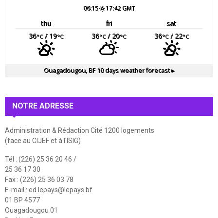
06:15
17:42 GMT
thu
fri
sat
36
/ 19
36
/ 20
36
/ 22
°C
°C
°C
°C
°C
°C
Ouagadougou, BF
10 days weather forecast ▸
NOTRE ADRESSE
Administration & Rédaction Cité 1200 logements
(face au CIJEF et à l'ISIG)
Tél : (226) 25 36 20 46 /
25 36 17 30
Fax : (226) 25 36 03 78
E-mail :
ed.lepays@lepays.bf
01 BP 4577
Ouagadougou 01