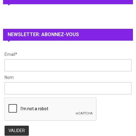
h
f
A
o
r
R
:
NEWSLETTER: ABONNEZ-VOUS
C
H
Email*
Nom