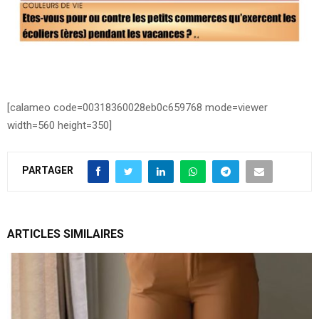
[calameo code=00318360028eb0c659768 mode=viewer
width=560 height=350]
PARTAGER
ARTICLES SIMILAIRES