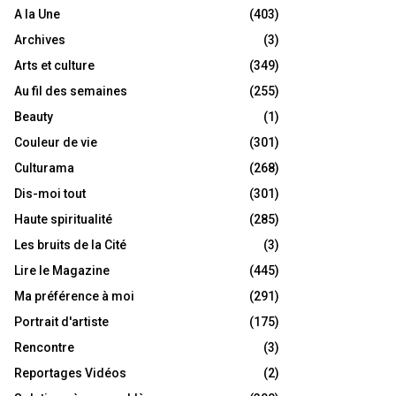
A la Une
(403)
Archives
(3)
Arts et culture
(349)
Au fil des semaines
(255)
Beauty
(1)
Couleur de vie
(301)
Culturama
(268)
Dis-moi tout
(301)
Haute spiritualité
(285)
Les bruits de la Cité
(3)
Lire le Magazine
(445)
Ma préférence à moi
(291)
Portrait d'artiste
(175)
Rencontre
(3)
Reportages Vidéos
(2)