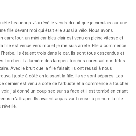
uiète beaucoup. J’ai rêvé le vendredi nuit que je circulais sur une
e fille devant moi qui était elle aussi à vélo. Nous avons
n carrefour, un mini car bleu clair est venu en pleine vitesse et
a fille est venue vers moi et je me suis arrêté. Elle a commencé
erbe. Ils étaient trois dans le car, ils sont tous descendus et
-torches. La lumière des lampes-torches caressait nos têtes.
taire. Avec le bruit que la fille faisait, ils ont réussi à nous
rouvait juste à côté en laissant la fille. Ils se sont séparés. Les
t. Ce dernier est venu à côté de l’arbuste et a commencé à toucher
 voir, j’ai donné un coup sec sur sa face et il est tombé en criant
us m’attraper. Ils avaient auparavant réussi à prendre la fille
réveillé.