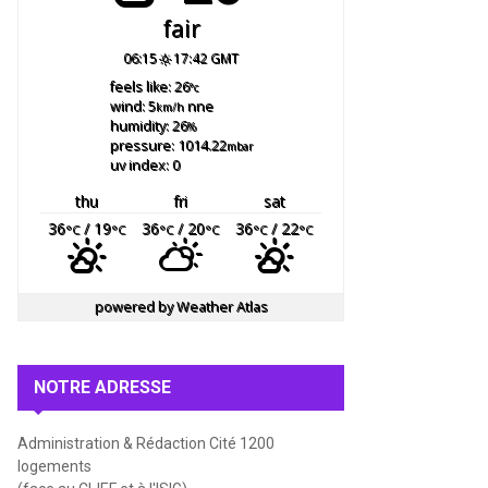
fair
06:15
17:42 GMT
feels like: 26
°c
wind: 5
nne
km/h
humidity: 26
%
pressure: 1014.22
mbar
uv index: 0
thu
fri
sat
36
/ 19
36
/ 20
36
/ 22
°C
°C
°C
°C
°C
°C
powered by
Weather Atlas
NOTRE ADRESSE
Administration & Rédaction Cité 1200
logements