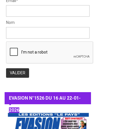
Email*
Nom
EVASION N°1526 DU 16 AU 22-01-
2026