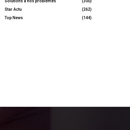
Solutions à nos problèmes
(300)
Star Actu
(262)
Top News
(144)