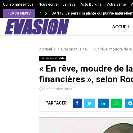
Qui sommes-nous
Nous écrire
Le Pays
Actu Burkina
Votre Santé
A
FLASH NEWS
MUSIQUE CHRETIENNE A DEDOUGOU: L’abbé Apoll
SANTE: Le persil, la plante qui purifie naturel
ACCUEIL
Accueil
Haute spiritualité
« En rêve, moudre de la
Haute spiritualité
« En rêve, moudre de la
financières », selon R
7 décembre 2023
PARTAGER