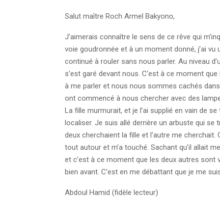
Salut maître Roch Armel Bakyono,
J’aimerais connaître le sens de ce rêve qui m’inq
voie goudronnée et à un moment donné, j’ai vu un
continué à rouler sans nous parler. Au niveau d’u
s’est garé devant nous. C’est à ce moment que l
à me parler et nous nous sommes cachés dans l’h
ont commencé à nous chercher avec des lampes
La fille murmurait, et je l’ai supplié en vain de se 
localiser. Je suis allé derrière un arbuste qui se t
deux cherchaient la fille et l’autre me cherchai
tout autour et m’a touché. Sachant qu’il allait me
et c’est à ce moment que les deux autres sont ven
bien avant. C’est en me débattant que je me suis 
Abdoul Hamid (fidèle lecteur)