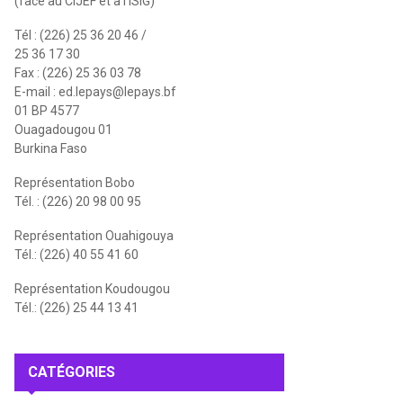
(face au CIJEF et à l'ISIG)
Tél : (226) 25 36 20 46 /
25 36 17 30
Fax : (226) 25 36 03 78
E-mail :
ed.lepays@lepays.bf
01 BP 4577
Ouagadougou 01
Burkina Faso
Représentation Bobo
Tél. : (226) 20 98 00 95
Représentation Ouahigouya
Tél.: (226) 40 55 41 60
Représentation Koudougou
Tél.: (226) 25 44 13 41
CATÉGORIES