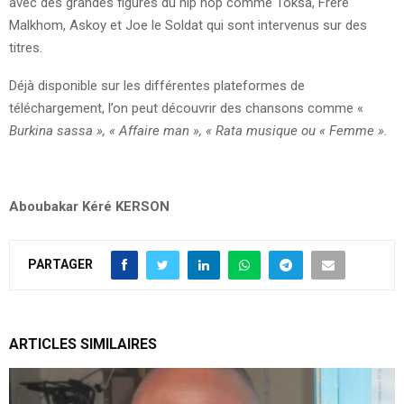
avec des grandes figures du hip hop comme Toksa, Frère
Malkhom, Askoy et Joe le Soldat qui sont intervenus sur des
titres.
Déjà disponible sur les différentes plateformes de
téléchargement, l’on peut découvrir des chansons comme «
Burkina sassa
»
,
«
Affaire man
»
,
«
Rata musique ou
« Femme
»
.
Aboubakar Kéré KERSON
PARTAGER
ARTICLES SIMILAIRES