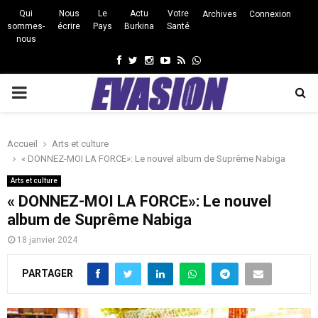
Qui
Nous
Le
Actu
Votre
Archives
Connexion
sommes-
écrire
Pays
Burkina
Santé
nous
Facebook
Twitter
Instagram
Youtube
Rss
Whatsapp
PRIMARY
MENU
Accueil
Arts et culture
« DONNEZ-MOI LA FORCE»: Le nouvel album de Suprême Nabiga
Arts et culture
« DONNEZ-MOI LA FORCE»: Le nouvel
album de Suprême Nabiga
18 janvier 2024
PARTAGER