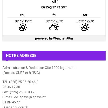
fair
06:15
17:42 GMT
thu
fri
sat
36
/ 19
36
/ 20
36
/ 22
°C
°C
°C
°C
°C
°C
powered by
Weather Atlas
NOTRE ADRESSE
Administration & Rédaction Cité 1200 logements
(face au CIJEF et à l'ISIG)
Tél : (226) 25 36 20 46 /
25 36 17 30
Fax : (226) 25 36 03 78
E-mail :
ed.lepays@lepays.bf
01 BP 4577
Ouagadougou 01