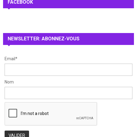
c
FACEBOOK
E
h
f
A
o
r
R
:
NEWSLETTER: ABONNEZ-VOUS
C
H
Email*
Nom