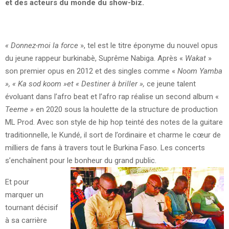
et des acteurs du monde du show-biz.
«
Donnez-moi la force
», tel est le titre éponyme du nouvel opus
du jeune rappeur burkinabè, Suprême Nabiga. Après «
Wakat
»
son premier opus en 2012 et des singles comme «
Noom Yamba
», « Ka sod koom »et « Destiner à briller »,
ce jeune talent
évoluant dans l’afro beat et l’afro rap réalise un second album «
Teeme »
en 2020 sous la houlette de la structure de production
ML Prod. Avec son style de hip hop teinté des notes de la guitare
traditionnelle, le Kundé, il sort de l’ordinaire et charme le cœur de
milliers de fans à travers tout le Burkina Faso. Les concerts
s’enchaînent pour le bonheur du grand public.
Et pour
marquer un
tournant décisif
à sa carrière