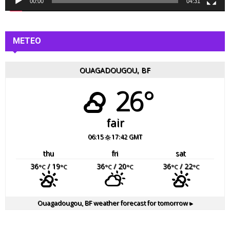
00:00
04:31
o
METEO
OUAGADOUGOU, BF
26°
fair
06:15
17:42 GMT
thu
fri
sat
36
/ 19
36
/ 20
36
/ 22
°C
°C
°C
°C
°C
°C
Ouagadougou, BF
weather forecast for tomorrow ▸