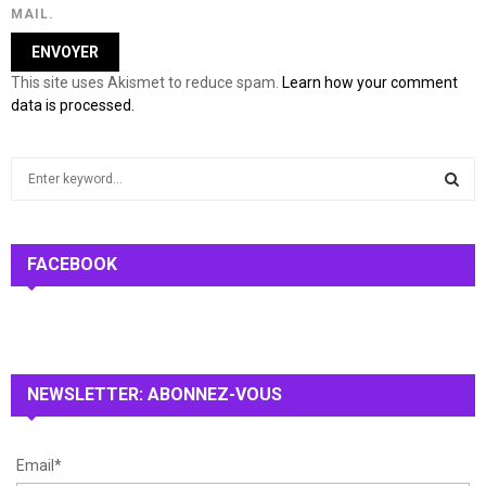
MAIL.
This site uses Akismet to reduce spam.
Learn how your comment
data is processed.
S
e
a
S
r
c
FACEBOOK
E
h
f
A
o
r
R
:
NEWSLETTER: ABONNEZ-VOUS
C
H
Email*