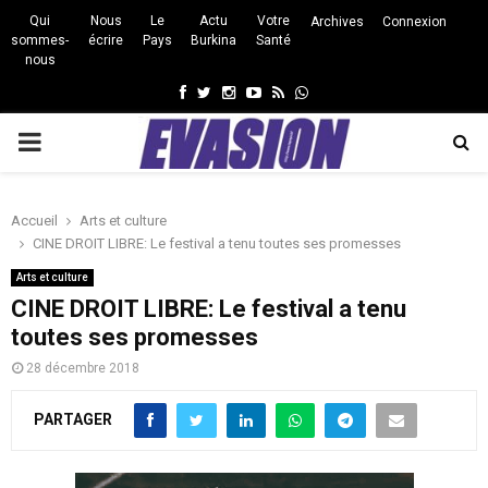
Qui
Nous
Le
Actu
Votre
Archives
Connexion
sommes-
écrire
Pays
Burkina
Santé
nous
Facebook
Twitter
Instagram
Youtube
Rss
Whatsapp
PRIMARY
MENU
Accueil
Arts et culture
CINE DROIT LIBRE: Le festival a tenu toutes ses promesses
Arts et culture
CINE DROIT LIBRE: Le festival a tenu
toutes ses promesses
28 décembre 2018
PARTAGER