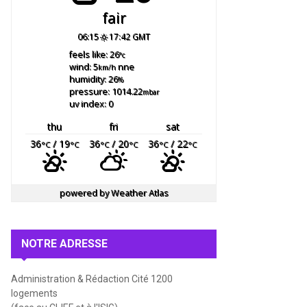
fair
06:15
17:42 GMT
feels like: 26
°c
wind: 5
nne
km/h
humidity: 26
%
pressure: 1014.22
mbar
uv index: 0
thu
fri
sat
36
/ 19
36
/ 20
36
/ 22
°C
°C
°C
°C
°C
°C
powered by
Weather Atlas
NOTRE ADRESSE
Administration & Rédaction Cité 1200
logements