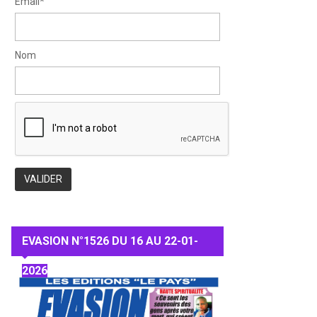
Email*
Nom
EVASION N°1526 DU 16 AU 22-01-
2026