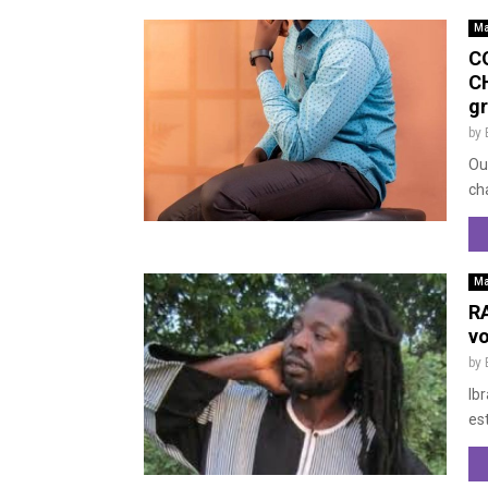
Ma
C
CH
gr
by
Ou
cha
Ma
RA
vo
by
Ib
es