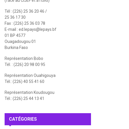
(face au CIJEF et à l'ISIG)
Tél : (226) 25 36 20 46 /
25 36 17 30
Fax : (226) 25 36 03 78
E-mail :
ed.lepays@lepays.bf
01 BP 4577
Ouagadougou 01
Burkina Faso
Représentation Bobo
Tél. : (226) 20 98 00 95
Représentation Ouahigouya
Tél.: (226) 40 55 41 60
Représentation Koudougou
Tél.: (226) 25 44 13 41
CATÉGORIES