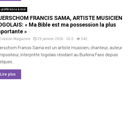
 préférence à moi
UERSCHOM FRANCIS SAMA, ARTISTE MUSICIEN
GOLAIS: « Ma Bible est ma possession la plus
portante »
Evasion Magazine
29 janvier 2026
0
542
erschom Francis Sama est un artiste musicien, chanteur, auteur
mpositeur, interprète togolais résidant au Burkina Faso depuis
lques...
Lire plus