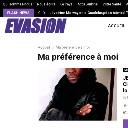
Qui sommes-nous
Nous écrire
Le Pays
Actu Burkina
Votre Santé
A
FLASH NEWS
L’Ivoirien Meiway et le Guadeloupéen Admiral T 
ACCUEIL
Accueil
Ma préférence à moi
Ma préférence à moi
Ma
J
C
lo
by
An
et 