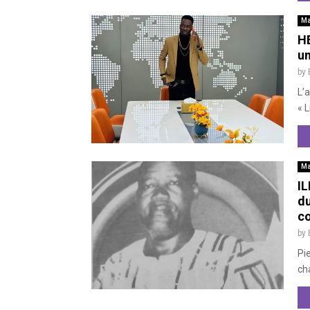
Ma
HB
un
by
L’
« L
Ma
I
du
c
by
Pie
cha