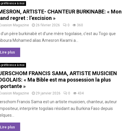
 préférence à moi
MESRON, ARTISTE- CHANTEUR BURKINABE: « Mon
and regret : l’excision »
Evasion Magazine
26 février 2026
0
360
 d’un père burkinabè et d’une mère togolaise, c’est au Togo que
iboura Mohamed alias Amesron Kwami a...
Lire plus
 préférence à moi
UERSCHOM FRANCIS SAMA, ARTISTE MUSICIEN
GOLAIS: « Ma Bible est ma possession la plus
portante »
Evasion Magazine
29 janvier 2026
0
434
erschom Francis Sama est un artiste musicien, chanteur, auteur
mpositeur, interprète togolais résidant au Burkina Faso depuis
lques...
Lire plus