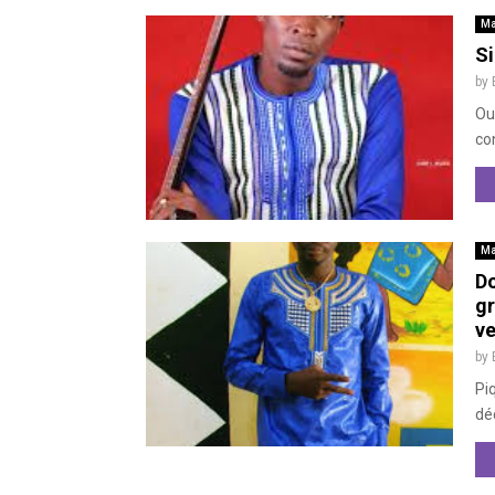
Ma
Si
by
Oui
con
Ma
Do
gr
ve
by
Pi
déc