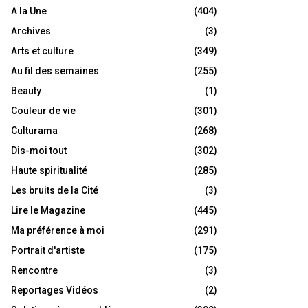
A la Une
(404)
Archives
(3)
Arts et culture
(349)
Au fil des semaines
(255)
Beauty
(1)
Couleur de vie
(301)
Culturama
(268)
Dis-moi tout
(302)
Haute spiritualité
(285)
Les bruits de la Cité
(3)
Lire le Magazine
(445)
Ma préférence à moi
(291)
Portrait d'artiste
(175)
Rencontre
(3)
Reportages Vidéos
(2)