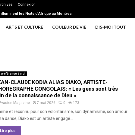
rchives
Connexion
illuminent les Nuits d’Afrique au Montréal
ARTS ET CULTURE
COULEUR DE VIE
DIS-MOI TOUT
 préférence à moi
EAN-CLAUDE KODIA ALIAS DIAKO, ARTISTE-
HOREGRAPHE CONGOLAIS: « Les gens sont très
in de la connaissance de Dieu »
Evasion Magazine
7 mai 2026
0
173
imé et reconnu pour son volontarisme, son dynamisme, son amour
sa danse, Diako est un artiste engagé...
Lire plus