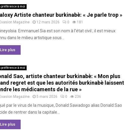
 préférence à moi
aloxy Artiste chanteur burkinabè: « Je parle trop »
Evasion Magazine
12 mars 2026
0
181
neyolsia Emmanuel Sia est son nom à l’état civil ; il est mieux
nu dans le milieu artistique sous...
Lire plus
 préférence à moi
nald Sao, artiste chanteur burkinabè: « Mon plus
and regret est que les autorités burkinabè laissent
ndre les médicaments de la rue »
Evasion Magazine
5 mars 2026
0
236
qué par le virus de la musique, Donald Sawadogo alias Donald Sao
ide de rentrer dans la capitale...
Lire plus