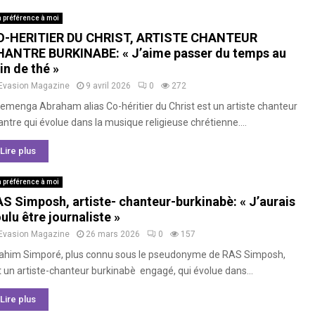
 préférence à moi
O-HERITIER DU CHRIST, ARTISTE CHANTEUR
ANTRE BURKINABE: « J’aime passer du temps au
in de thé »
Evasion Magazine
9 avril 2026
0
272
emenga Abraham alias Co-héritier du Christ est un artiste chanteur
ntre qui évolue dans la musique religieuse chrétienne....
Lire plus
 préférence à moi
S Simposh, artiste- chanteur-burkinabè: « J’aurais
ulu être journaliste »
Evasion Magazine
26 mars 2026
0
157
rahim Simporé, plus connu sous le pseudonyme de RAS Simposh,
t un artiste-chanteur burkinabè engagé, qui évolue dans...
Lire plus