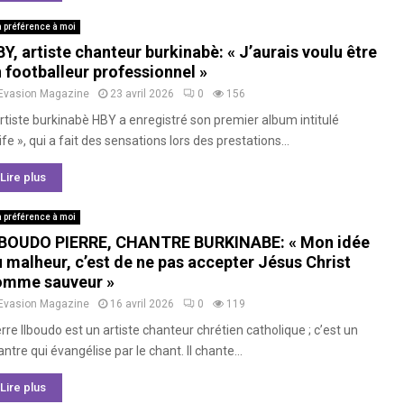
 préférence à moi
Y, artiste chanteur burkinabè: « J’aurais voulu être
 footballeur professionnel »
Evasion Magazine
23 avril 2026
0
156
artiste burkinabè HBY a enregistré son premier album intitulé
ife », qui a fait des sensations lors des prestations...
Lire plus
 préférence à moi
LBOUDO PIERRE, CHANTRE BURKINABE: « Mon idée
 malheur, c’est de ne pas accepter Jésus Christ
omme sauveur »
Evasion Magazine
16 avril 2026
0
119
rre Ilboudo est un artiste chanteur chrétien catholique ; c’est un
ntre qui évangélise par le chant. Il chante...
Lire plus