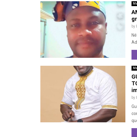
Ma
A
gr
by
Né
Ad
Ma
G
TO
im
by
Gu
co
que