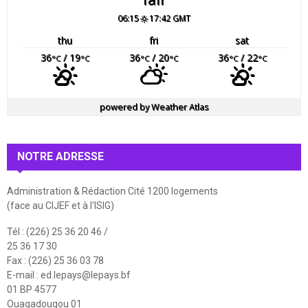
06:15
17:42 GMT
thu
fri
sat
36
/ 19
36
/ 20
36
/ 22
°C
°C
°C
°C
°C
°C
powered by
Weather Atlas
NOTRE ADRESSE
Administration & Rédaction Cité 1200 logements
(face au CIJEF et à l'ISIG)
Tél : (226) 25 36 20 46 /
25 36 17 30
Fax : (226) 25 36 03 78
E-mail :
ed.lepays@lepays.bf
01 BP 4577
Ouagadougou 01