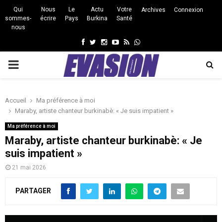
Qui
Nous
Le
Actu
Votre
Archives
Connexion
sommes-
écrire
Pays
Burkina
Santé
nous
Facebook
Twitter
Instagram
Youtube
Rss
Whatsapp
PRIMARY
MENU
Accueil
Ma préférence à moi
Maraby, artiste chanteur burkinabè: « Je suis impatient »
Ma préférence à moi
Maraby, artiste chanteur burkinabè: « Je
suis impatient »
21 mai 2026
PARTAGER