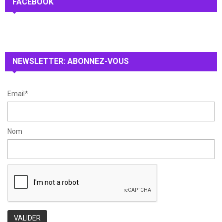
FACEBOOK
E
h
f
A
o
r
R
:
NEWSLETTER: ABONNEZ-VOUS
C
H
Email*
Nom