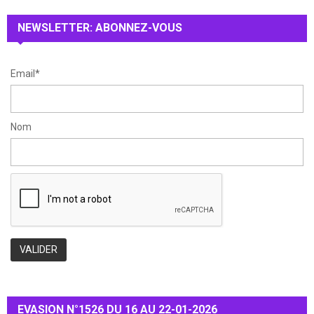
R
:
NEWSLETTER: ABONNEZ-VOUS
C
H
Email*
Nom
EVASION N°1526 DU 16 AU 22-01-2026