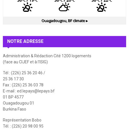
°C
°C
°C
°C
°C
°C
Ouagadougou, BF
climate ▸
NOTRE ADRESSE
Administration & Rédaction Cité 1200 logements
(face au CIJEF et à l'ISIG)
Tél : (226) 25 36 20 46 /
25 36 17 30
Fax : (226) 25 36 03 78
E-mail :
ed.lepays@lepays.bf
01 BP 4577
Ouagadougou 01
Burkina Faso
Représentation Bobo
Tél. : (226) 20 98 00 95