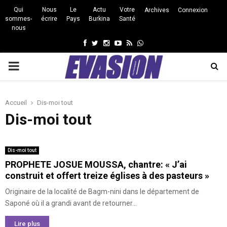
Qui
Nous
Le
Actu
Votre
Archives
Connexion
sommes-
écrire
Pays
Burkina
Santé
nous
Facebook
Twitter
Instagram
Youtube
Rss
Whatsapp
PRIMARY
MENU
Accueil
Dis-moi tout
Dis-moi tout
Dis-moi tout
PROPHETE JOSUE MOUSSA, chantre: « J’ai
construit et offert treize églises à des pasteurs »
Originaire de la localité de Bagm-nini dans le département de
Saponé où il a grandi avant de retourner...
Lire plus