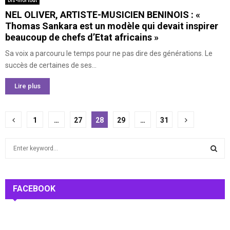
Dis-moi tout
NEL OLIVER, ARTISTE-MUSICIEN BENINOIS : «
Thomas Sankara est un modèle qui devait inspirer
beaucoup de chefs d’Etat africains »
Sa voix a parcouru le temps pour ne pas dire des générations. Le
succès de certaines de ses...
Lire plus
Pagination
1
…
27
28
29
…
31
des
S
publications
e
a
S
r
c
FACEBOOK
E
h
f
A
o
r