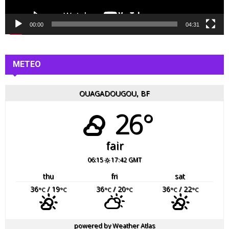
i
d
é
00:00
04:31
o
METEO
OUAGADOUGOU, BF
26°
fair
06:15
17:42 GMT
thu
fri
sat
36
/ 19
36
/ 20
36
/ 22
°C
°C
°C
°C
°C
°C
powered by
Weather Atlas