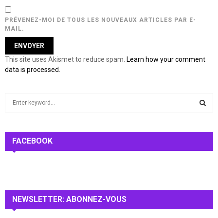
PRÉVENEZ-MOI DE TOUS LES NOUVEAUX ARTICLES PAR E-
MAIL.
This site uses Akismet to reduce spam.
Learn how your comment
data is processed.
S
e
a
S
r
c
FACEBOOK
E
h
f
A
o
r
R
:
NEWSLETTER: ABONNEZ-VOUS
C