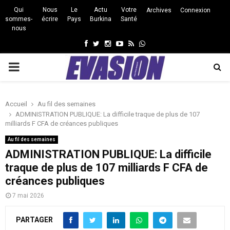
Qui
Nous
Le
Actu
Votre
Archives
Connexion
sommes-
écrire
Pays
Burkina
Santé
nous
Facebook
Twitter
Instagram
Youtube
Rss
Whatsapp
PRIMARY
MENU
Accueil
Au fil des semaines
ADMINISTRATION PUBLIQUE: La difficile traque de plus de 107
milliards F CFA de créances publiques
Au fil des semaines
ADMINISTRATION PUBLIQUE: La difficile
traque de plus de 107 milliards F CFA de
créances publiques
7 mai 2026
PARTAGER