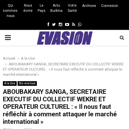
Qui
Nous
Le
Actu
Votre
Archives
Connexion
sommes-
écrire
Pays
Burkina
Santé
nous
Facebook
Twitter
Instagram
Youtube
Rss
Whatsapp
PRIMARY
MENU
Accueil
A la Une
ABOUBAKARY SANGA, SECRETAIRE EXECUTIF DU COLLECTIF WEKRE
ET OPERATEUR CULTUREL : « Il nous faut réfléchir à comment attaquer le
marché international »
A la Une
Dis-moi tout
ABOUBAKARY SANGA, SECRETAIRE
EXECUTIF DU COLLECTIF WEKRE ET
OPERATEUR CULTUREL : « Il nous faut
réfléchir à comment attaquer le marché
international »