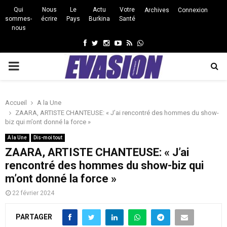
Qui
Nous
Le
Actu
Votre
Archives
Connexion
sommes-
écrire
Pays
Burkina
Santé
nous
Facebook
Twitter
Instagram
Youtube
Rss
Whatsapp
PRIMARY
MENU
Accueil
A la Une
ZAARA, ARTISTE CHANTEUSE: « J’ai rencontré des hommes du show-
biz qui m’ont donné la force »
A la Une
Dis-moi tout
ZAARA, ARTISTE CHANTEUSE: « J’ai
rencontré des hommes du show-biz qui
m’ont donné la force »
22 février 2024
PARTAGER