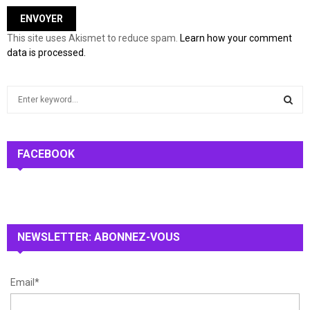
This site uses Akismet to reduce spam.
Learn how your comment
data is processed.
S
e
a
S
r
c
FACEBOOK
E
h
f
A
o
r
R
:
NEWSLETTER: ABONNEZ-VOUS
C
H
Email*