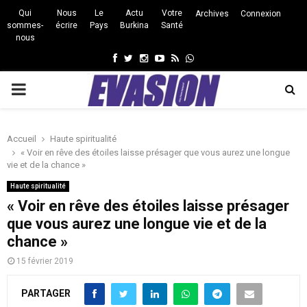
Qui
Nous
Le
Actu
Votre
Archives
Connexion
sommes-
écrire
Pays
Burkina
Santé
nous
Facebook
Twitter
Instagram
Youtube
Rss
Whatsapp
PRIMARY
MENU
Accueil
Haute spiritualité
« Voir en rêve des étoiles laisse présager que vous aurez une longue
vie et de la chance »
Haute spiritualité
« Voir en rêve des étoiles laisse présager
que vous aurez une longue vie et de la
chance »
15 février 2019
PARTAGER