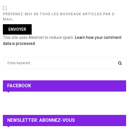
PRÉVENEZ-MOI DE TOUS LES NOUVEAUX ARTICLES PAR E-
MAIL.
This site uses Akismet to reduce spam.
Learn how your comment
data is processed.
S
e
a
S
r
c
FACEBOOK
E
h
f
A
o
r
R
:
NEWSLETTER: ABONNEZ-VOUS
C