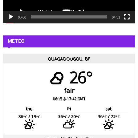
i
d
é
00:00
04:31
o
METEO
OUAGADOUGOU, BF
26°
fair
06:15
17:42 GMT
thu
fri
sat
36
/ 19
36
/ 20
36
/ 22
°C
°C
°C
°C
°C
°C